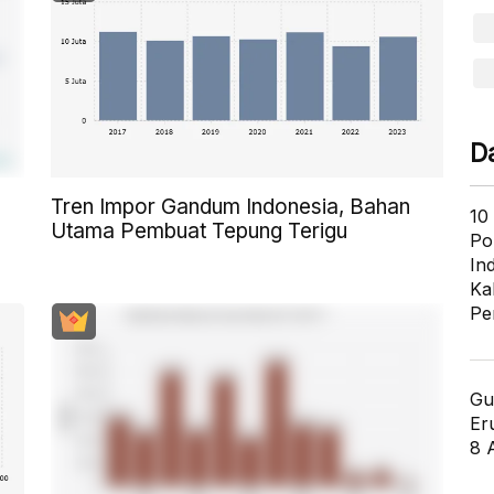
D
Tren Impor Gandum Indonesia, Bahan
10
Utama Pembuat Tepung Terigu
Po
In
Ka
Pe
Gu
Er
8 