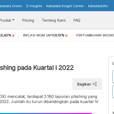
atadata Green
D-Insights
Katadata Insight Center
KatadataOto
Produk
Pricing
Tentang Kami
FAQ
)
2,42%
INFLASI MOM (APR)
0,13%
PERTUMBUHAN EKONO
i
shing pada Kuartal I 2022
Bagikan
DX) mencatat, terdapat 3.180 laporan phishing yang
022. Jumlah itu turun dibandingkan pada kuartal IV