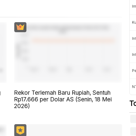
Im
K
In
In
Pe
NT
g
Rekor Terlemah Baru Rupiah, Sentuh
Rp17.666 per Dolar AS (Senin, 18 Mei
T
2026)