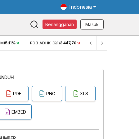
Indonesia
Berlangganan
Masuk
MI
5,11%
PDB ADHK (Q1)
3.447,70
GINI RASIO (SEM2)
0,38
UNDUH
PDF
PNG
XLS
EMBED
SUMBER