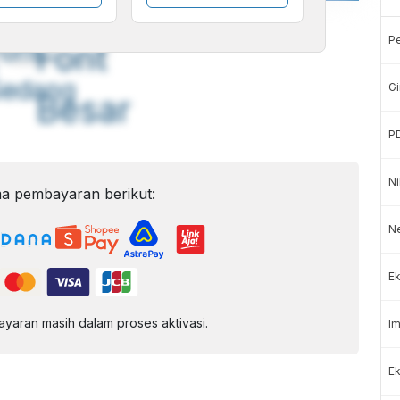
A
A
P
ont
Font
Sedang
Gi
Besar
P
Ni
a pembayaran berikut:
N
Ek
aran masih dalam proses aktivasi.
Im
Ek