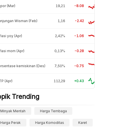
por (Mar)
19,21
-8.08
unjungan Wisman (Feb)
1,16
-2.42
flasi yoy (Apr)
2,42%
-1.06
flasi mom (Apr)
0,13%
-0.28
rsentase kemiskinan (Des)
7,50%
-0.75
P (Apr)
112,29
+0.43
opik Trending
Minyak Mentah
Harga Tembaga
Harga Perak
Harga Komoditas
Karet