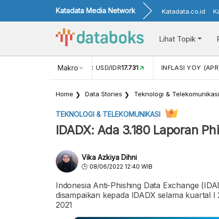
Katadata Media Network
Katadata.co.id
K
Lihat Topik
 (FEB)
1,16
NILAI TUKAR USD/IDR
Makro
17.731
INFLASI YOY (APR
Home
Data Stories
Teknologi & Telekomunikas
TEKNOLOGI & TELEKOMUNIKASI
IDADX: Ada 3.180 Laporan Phi
Vika Azkiya Dihni
08/06/2022 12:40 WIB
Indonesia Anti-Phishing Data Exchange (IDA
disampaikan kepada IDADX selama kuartal I 2
2021