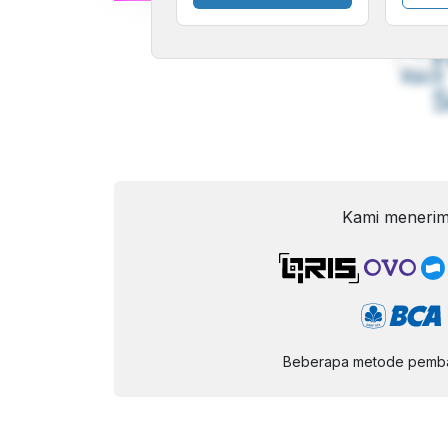
A
Font
F
Kecil
Kami menerim
Beberapa metode pembay