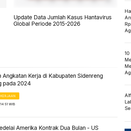
Ha
Update Data Jumlah Kasus Hantavirus
An
Global Periode 2015-2026
Rp
Ag
10
Me
Me
Ag
 Angkatan Kerja di Kabupaten Sidenreng
g pada 2024
Al
AKERJAAN
La
14:51 WIB
Se
edelai Amerika Kontrak Dua Bulan - US