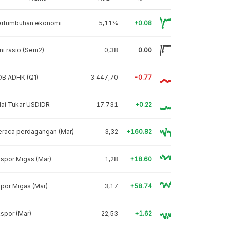
ertumbuhan ekonomi
5,11%
+0.08
ni rasio (Sem2)
0,38
0.00
DB ADHK (Q1)
3.447,70
-0.77
lai Tukar USDIDR
17.731
+0.22
eraca perdagangan (Mar)
3,32
+160.82
spor Migas (Mar)
1,28
+18.60
por Migas (Mar)
3,17
+58.74
spor (Mar)
22,53
+1.62