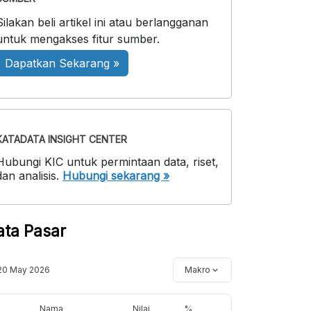
Silakan beli artikel ini atau berlangganan
untuk mengakses fitur sumber.
Dapatkan Sekarang »
KATADATA INSIGHT CENTER
Hubungi KIC untuk permintaan data, riset,
dan analisis.
Hubungi sekarang »
ata Pasar
20 May 2026
Makro
Nama
Nilai
%