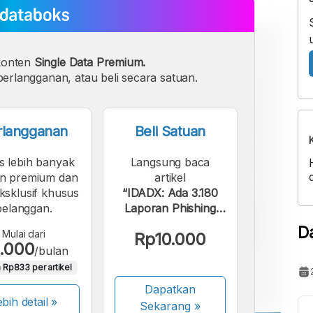
konten
Single Data Premium.
erlangganan, atau beli secara satuan.
rlangganan
Beli Satuan
s lebih banyak
Langsung baca
n premium dan
artikel
eksklusif khusus
“IDADX: Ada 3.180
pelanggan.
Laporan Phishing
pada Kuartal I 2022”.
D
Mulai dari
Rp10.000
.000
/bulan
 Rp833 per artikel
Dapatkan
bih detail »
Sekarang
»