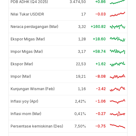
PDB ADHK (Q4 2025)
3.474,50
+0.86
Nilai Tukar USDIDR
17
-0.03
Neraca perdagangan (Mar)
3,32
+160.82
Ekspor Migas (Mar)
1,28
+18.60
Impor Migas (Mar)
3,17
+58.74
Ekspor (Mar)
22,53
+1.62
Impor (Mar)
19,21
-8.08
Kunjungan Wisman (Feb)
1,16
-2.42
Inflasi yoy (Apr)
2,42%
-1.06
Inflasi mom (Mar)
0,41%
-0.27
Persentase kemiskinan (Des)
7,50%
-0.75