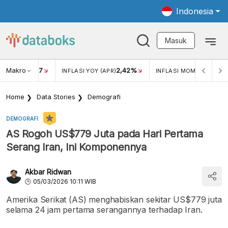
Indonesia
Masuk
Makro
17
2,42%
0,4
KAR USD/IDR
INFLASI YOY (APR)
INFLASI MOM (MAR)
Home
Data Stories
Demografi
DEMOGRAFI
AS Rogoh US$779 Juta pada Hari Pertama
Serang Iran, Ini Komponennya
Akbar Ridwan
05/03/2026 10:11 WIB
Amerika Serikat (AS) menghabiskan sekitar US$779 juta
selama 24 jam pertama serangannya terhadap Iran.