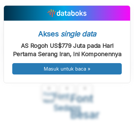
Akses
single data
AS Rogoh US$779 Juta pada Hari
Pertama Serang Iran, Ini Komponennya
Masuk untuk baca
»
A
A
A
Font
Font
Font
Kecil
Sedang
Besar