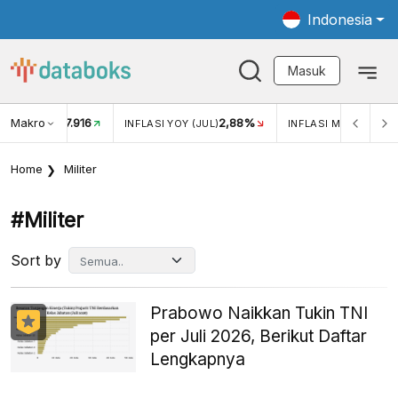
Indonesia
Masuk
Makro
17.916
2,88%
-
KAR USD/IDR
INFLASI YOY (JUL)
INFLASI MOM (JUL)
Home
Militer
#militer
Sort by
Prabowo Naikkan Tukin TNI
per Juli 2026, Berikut Daftar
Lengkapnya