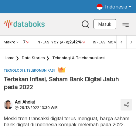
Indonesia
Masuk
Makro
17
2,42%
0,4
KAR USD/IDR
INFLASI YOY (APR)
INFLASI MOM (MAR)
Home
Data Stories
Teknologi & Telekomunikasi
TEKNOLOGI & TELEKOMUNIKASI
Tertekan Inflasi, Saham Bank Digital Jatuh
pada 2022
Adi Ahdiat
29/12/2022 13:30 WIB
Meski tren transaksi digital terus menguat, harga saham
bank digital di Indonesia kompak melemah pada 2022.