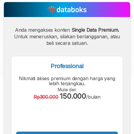
Anda mengakses konten
Single Data Premium.
Untuk meneruskan, silakan berlangganan, atau
beli secara satuan.
Professional
Nikmati akses premium dengan harga yang
lebih terjangkau.
A
A
A
Mulai dari
Font
Font
Font
150.000
Rp300.000
/bulan
Kecil
Sedang
Besar