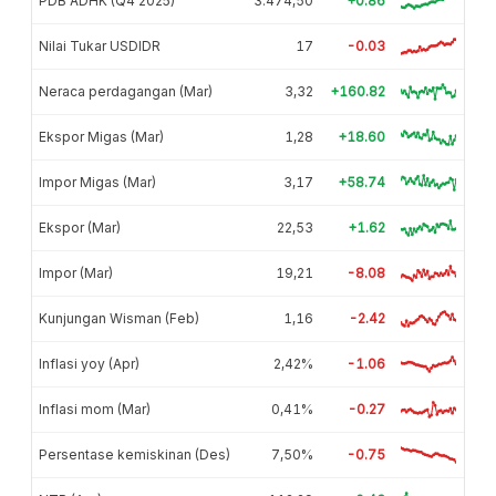
PDB ADHK (Q4 2025)
3.474,50
+0.86
Nilai Tukar USDIDR
17
-0.03
Neraca perdagangan (Mar)
3,32
+160.82
Ekspor Migas (Mar)
1,28
+18.60
Impor Migas (Mar)
3,17
+58.74
Ekspor (Mar)
22,53
+1.62
Impor (Mar)
19,21
-8.08
Kunjungan Wisman (Feb)
1,16
-2.42
Inflasi yoy (Apr)
2,42%
-1.06
Inflasi mom (Mar)
0,41%
-0.27
Persentase kemiskinan (Des)
7,50%
-0.75