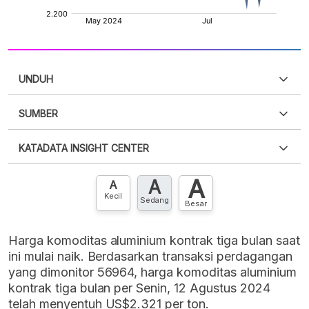
UNDUH
SUMBER
PDF
PNG
Silakan
login
untuk mengakses informasi ini
.
Belum
KATADATA INSIGHT CENTER
punya akun?
Silakan
Daftar sekarang
,
GRATIS!
XLS
EMBED
A
A
Hubungi sekarang »
A
Kecil
Sedang
Besar
Harga komoditas aluminium kontrak tiga bulan saat
ini mulai naik. Berdasarkan transaksi perdagangan
yang dimonitor 56964, harga komoditas aluminium
kontrak tiga bulan per Senin, 12 Agustus 2024
telah menyentuh US$2.321 per ton.