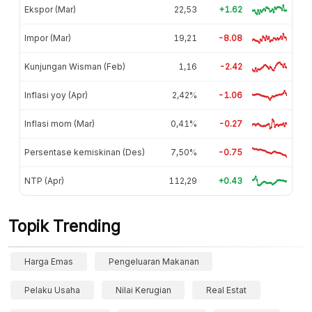
Ekspor (Mar)
22,53
+1.62
Impor (Mar)
19,21
-8.08
Kunjungan Wisman (Feb)
1,16
-2.42
Inflasi yoy (Apr)
2,42%
-1.06
Inflasi mom (Mar)
0,41%
-0.27
Persentase kemiskinan (Des)
7,50%
-0.75
NTP (Apr)
112,29
+0.43
Topik Trending
Harga Emas
Pengeluaran Makanan
Pelaku Usaha
Nilai Kerugian
Real Estat