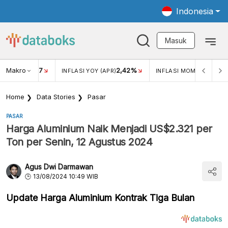
Indonesia
Masuk
Makro
17
2,42%
0,4
KAR USD/IDR
INFLASI YOY (APR)
INFLASI MOM (MAR)
Home
Data Stories
Pasar
PASAR
Harga Aluminium Naik Menjadi US$2.321 per
Ton per Senin, 12 Agustus 2024
Agus Dwi Darmawan
13/08/2024 10:49 WIB
Update Harga Aluminium Kontrak Tiga Bulan