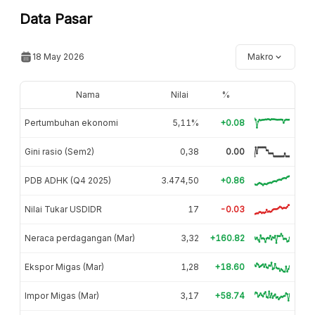
Data Pasar
18 May 2026
Makro
Nama
Nilai
%
Pertumbuhan ekonomi
5,11%
+0.08
Gini rasio (Sem2)
0,38
0.00
PDB ADHK (Q4 2025)
3.474,50
+0.86
Nilai Tukar USDIDR
17
-0.03
Neraca perdagangan (Mar)
3,32
+160.82
Ekspor Migas (Mar)
1,28
+18.60
Impor Migas (Mar)
3,17
+58.74