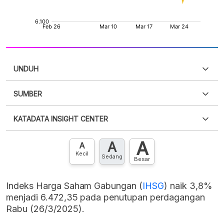
UNDUH
SUMBER
PDF
PNG
Silakan
login
untuk mengakses informasi ini
.
Belum
KATADATA INSIGHT CENTER
punya akun?
Silakan
Daftar sekarang
,
GRATIS!
XLS
EMBED
A
A
Hubungi sekarang »
A
Kecil
Sedang
Besar
Indeks Harga Saham Gabungan (
IHSG
) naik 3,8%
menjadi 6.472,35 pada penutupan perdagangan
Rabu (26/3/2025).