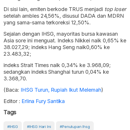
Di sisi lain, emiten berkode TRUS menjadi
top loser
setelah ambles 24,56%, disusul DADA dan MDRN
yang sama-sama terkoreksi 12,50%.
Sejalan dengan IHSG, mayoritas bursa kawasan
Asia sore ini menguat. Indeks Nikkei naik 0,65% ke
38.027,29; indeks Hang Seng naik0,60% ke
23.483,32;
indeks Strait Times naik 0,34% ke 3.968,09;
sedangkan indeks Shanghai turun 0,04% ke
3.368,70.
(Baca:
IHSG Turun, Rupiah Ikut Melemah
)
Editor :
Erlina Fury Santika
Tags
#IHSG
#IHSG Hari Ini
#penutupan Ihsg