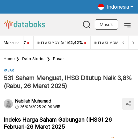
Indonesia
Masuk
Makro
17
2,42%
0,4
KAR USD/IDR
INFLASI YOY (APR)
INFLASI MOM (MAR)
Home
Data Stories
Pasar
PASAR
531 Saham Menguat, IHSG Ditutup Naik 3,8%
(Rabu, 26 Maret 2025)
Nabilah Muhamad
26/03/2025 20:09 WIB
Indeks Harga Saham Gabungan (IHSG) 26
Februari-26 Maret 2025