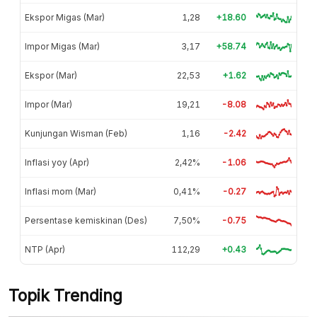
Ekspor Migas (Mar)
1,28
+18.60
Impor Migas (Mar)
3,17
+58.74
Ekspor (Mar)
22,53
+1.62
Impor (Mar)
19,21
-8.08
Kunjungan Wisman (Feb)
1,16
-2.42
Inflasi yoy (Apr)
2,42%
-1.06
Inflasi mom (Mar)
0,41%
-0.27
Persentase kemiskinan (Des)
7,50%
-0.75
NTP (Apr)
112,29
+0.43
Topik Trending