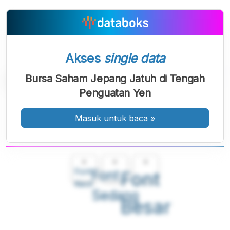
Akses
single data
Bursa Saham Jepang Jatuh di Tengah
Penguatan Yen
Masuk untuk baca
»
A
A
A
Font
Font
Font
Kecil
Sedang
Besar