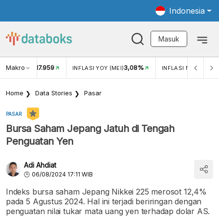
Indonesia
Masuk
Makro
17.959
3,08%
UKAR USD/IDR
INFLASI YOY (MEI)
INFLASI MOM (MEI)
Home
Data Stories
Pasar
PASAR
Bursa Saham Jepang Jatuh di Tengah
Penguatan Yen
Adi Ahdiat
06/08/2024 17:11 WIB
Indeks bursa saham Jepang Nikkei 225 merosot 12,4%
pada 5 Agustus 2024. Hal ini terjadi beriringan dengan
penguatan nilai tukar mata uang yen terhadap dolar AS.