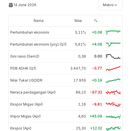
14 June 2026
Makro
Nama
Nilai
%
Pertumbuhan ekonomi
5,11%
+0.08
Pertumbuhan ekonomi (yoy) (Q1)
5,61%
+4.08
Gini rasio (Sem2)
0,38
0.00
PDB ADHK (Q1)
3.447,70
-0.77
Nilai Tukar USDIDR
17.959
+0.19
Neraca perdagangan (Apr)
89,10
-97.32
Ekspor Migas (Apr)
1,16
-9.81
Impor Migas (Apr)
4,60
+45.09
Ekspor (Apr)
25,30
+12.32