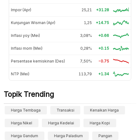
Impor (Apr)
25,21
+31.28
Kunjungan Wisman (Apr)
1,25
+14.75
Inflasi yoy (Mei)
3,08%
+0.66
Inflasi mom (Mei)
0,28%
+0.15
Persentase kemiskinan (Des)
7,50%
-0.75
NTP (Mei)
113,79
+1.34
Topik Trending
Harga Tembaga
Transaksi
Kenaikan Harga
Harga Nikel
Harga Kedelai
Harga Kopi
Harga Gandum
Harga Paladium
Pangan