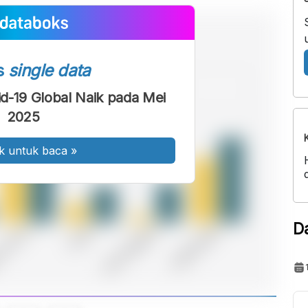
s
single data
vid-19 Global Naik pada Mei
2025
k untuk baca
»
D