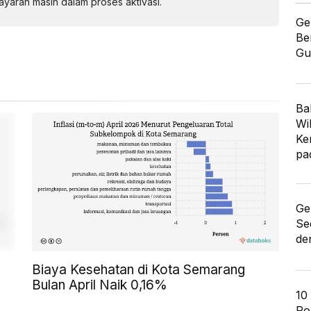
aran masih dalam proses aktivasi.
Ge
Be
Gu
Ba
Wi
Ke
pa
Ge
Se
de
Biaya Kesehatan di Kota Semarang
Bulan April Naik 0,16%
10
Po