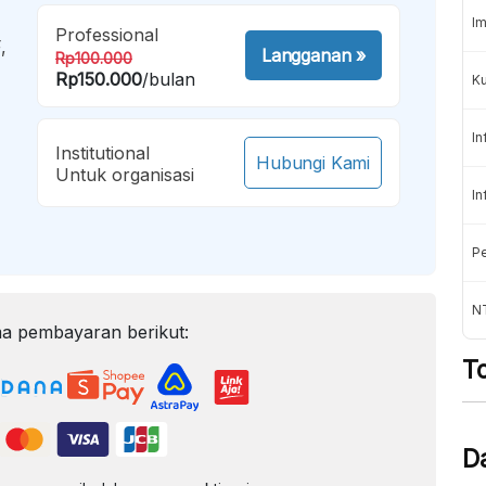
Im
Professional
,
Langganan
»
Rp100.000
Rp150.000
/bulan
K
In
Institutional
Hubungi Kami
Untuk organisasi
In
Pe
NT
a pembayaran berikut:
T
D