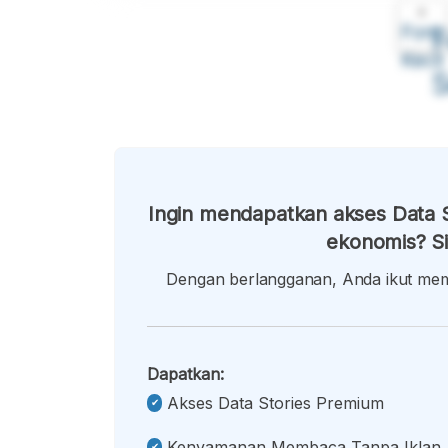
A
Font
F
Kecil
Ingin mendapatkan akses Data S
ekonomis? Si
Dengan berlangganan, Anda ikut memb
Dapatkan:
Akses Data Stories Premium
Kenyamanan Membaca Tanpa Iklan