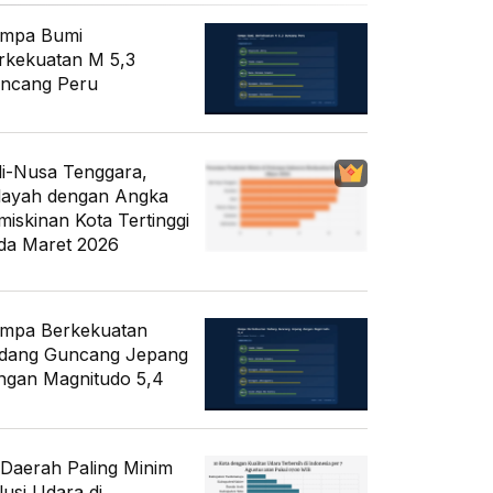
mpa Bumi
rkekuatan M 5,3
ncang Peru
li-Nusa Tenggara,
layah dengan Angka
miskinan Kota Tertinggi
da Maret 2026
mpa Berkekuatan
dang Guncang Jepang
ngan Magnitudo 5,4
 Daerah Paling Minim
lusi Udara di