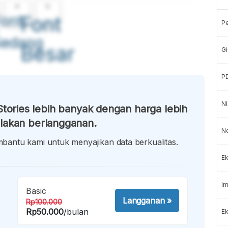
A
A
ont
Font
P
Sedang
Besar
Gi
P
Ni
tories lebih banyak dengan harga lebih
lakan berlangganan.
N
antu kami untuk menyajikan data berkualitas.
Ek
Im
Basic
Langganan
»
Rp100.000
Rp50.000
/bulan
Ek