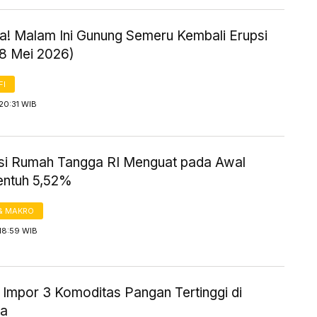
! Malam Ini Gunung Semeru Kembali Erupsi
18 Mei 2026)
FI
20:31 WIB
i Rumah Tangga RI Menguat pada Awal
entuh 5,52%
& MAKRO
18:59 WIB
 Impor 3 Komoditas Pangan Tertinggi di
ia