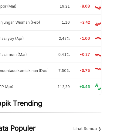
por (Mar)
19,21
-8.08
unjungan Wisman (Feb)
1,16
-2.42
flasi yoy (Apr)
2,42%
-1.06
flasi mom (Mar)
0,41%
-0.27
rsentase kemiskinan (Des)
7,50%
-0.75
P (Apr)
112,29
+0.43
opik Trending
ata Populer
Lihat Semua