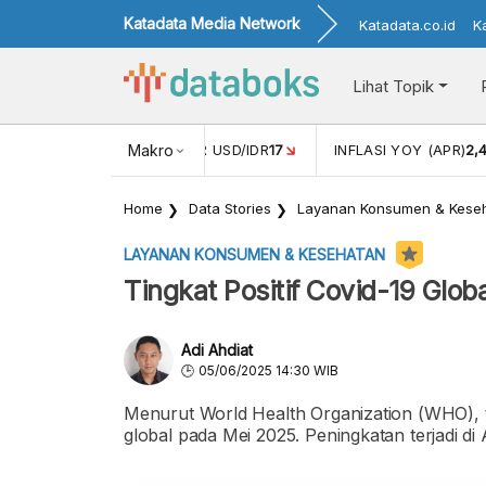
Katadata Media Network
Katadata.co.id
K
Lihat Topik
 (FEB)
1,16
NILAI TUKAR USD/IDR
Makro
17
INFLASI YOY (APR)
2,
Home
Data Stories
Layanan Konsumen & Kese
LAYANAN KONSUMEN & KESEHATAN
Tingkat Positif Covid-19 Glo
Adi Ahdiat
05/06/2025 14:30 WIB
Menurut World Health Organization (WHO), tin
global pada Mei 2025. Peningkatan terjadi di 