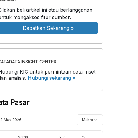
Silakan beli artikel ini atau berlangganan
untuk mengakses fitur sumber.
Dapatkan Sekarang
»
KATADATA INSIGHT CENTER
Hubungi KIC untuk permintaan data, riset,
dan analisis.
Hubungi sekarang »
ata Pasar
18 May 2026
Makro
Nama
Nilai
%