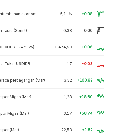
ertumbuhan ekonomi
5,11%
+0.08
ni rasio (Sem2)
0,38
0.00
DB ADHK (Q4 2025)
3.474,50
+0.86
lai Tukar USDIDR
17
-0.03
eraca perdagangan (Mar)
3,32
+160.82
spor Migas (Mar)
1,28
+18.60
por Migas (Mar)
3,17
+58.74
spor (Mar)
22,53
+1.62