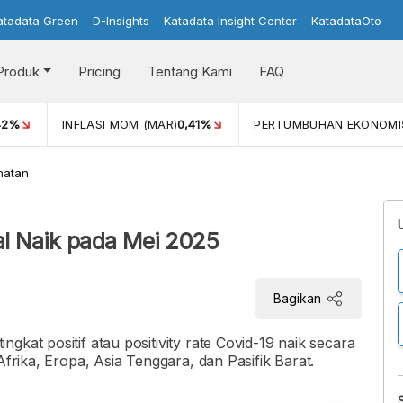
atadata Green
D-Insights
Katadata Insight Center
KatadataOto
Produk
Pricing
Tentang Kami
FAQ
42%
INFLASI MOM (MAR)
0,41%
PERTUMBUHAN EKONOMI
hatan
bal Naik pada Mei 2025
Bagikan
gkat positif atau positivity rate Covid-19 naik secara
Afrika, Eropa, Asia Tenggara, dan Pasifik Barat.