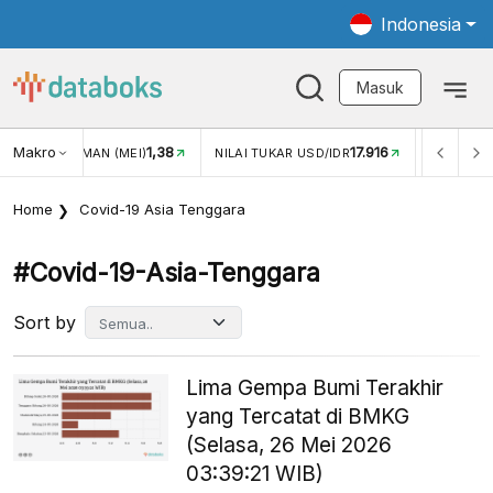
Indonesia
Masuk
Makro
17.916
2,88%
AI TUKAR USD/IDR
INFLASI YOY (JUL)
INFLASI MOM (J
Home
Covid-19 Asia Tenggara
#covid-19-Asia-Tenggara
Sort by
Lima Gempa Bumi Terakhir
yang Tercatat di BMKG
(Selasa, 26 Mei 2026
03:39:21 WIB)