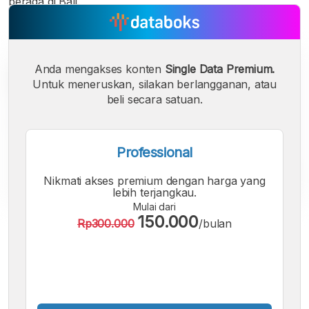
berada di Bali.
Anda mengakses konten
Single Data Premium.
Untuk meneruskan, silakan berlangganan, atau
beli secara satuan.
Professional
Nikmati akses premium dengan harga yang
lebih terjangkau.
Mulai dari
150.000
Rp300.000
/bulan
A
A
A
Font
Font
Font
Kecil
Sedang
Besar