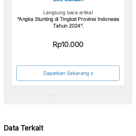
Langsung baca artikel
“Angka Stunting di Tingkat Provinsi Indonesia
Tahun 2024”.
Kami menerima pembayaran berikut:
Rp10.000
Dapatkan Sekarang
»
Beberapa metode pembayaran masih dalam
proses aktivasi.
Data Terkait