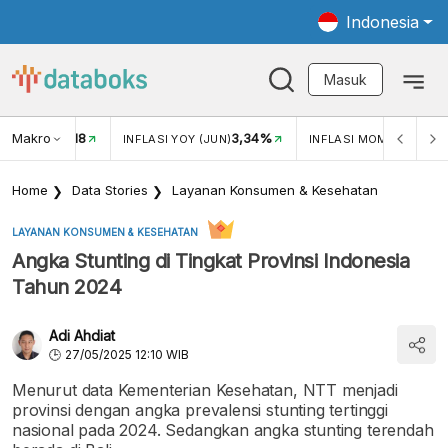
Indonesia
Masuk
Makro
18
3,34%
0,2
UKAR USD/IDR
INFLASI YOY (JUN)
INFLASI MOM (MEI)
Home
Data Stories
Layanan Konsumen & Kesehatan
LAYANAN KONSUMEN & KESEHATAN
Angka Stunting di Tingkat Provinsi Indonesia
Tahun 2024
Adi Ahdiat
27/05/2025 12:10 WIB
Menurut data Kementerian Kesehatan, NTT menjadi
provinsi dengan angka prevalensi stunting tertinggi
nasional pada 2024. Sedangkan angka stunting terendah