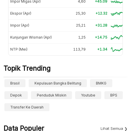
Impor Migas (Apr)
4,60
+45.09
Ekspor (Apr)
25,30
+12.32
Impor (Apr)
25,21
+31.28
Kunjungan Wisman (Apr)
1,25
+14.75
NTP (Mei)
113,79
+1.34
Topik Trending
Brasil
Kepulauan Bangka Belitung
BMKG
Depok
Penduduk Miskin
Youtube
BPS
Transfer Ke Daerah
Data Populer
Lihat Semua