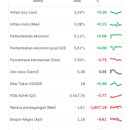
Nama
Nilai
%
Inflasi yoy (Jun)
3,34%
+0.26
Inflasi mom (Mei)
0,28%
+0.15
Pertumbuhan ekonomi
5,11%
+0.08
Pertumbuhan ekonomi (yoy) (Q1)
5,61%
+4.08
Persentase kemiskinan (Des)
7,50%
-0.75
Gini rasio (Sem2)
0,38
0.00
Nilai Tukar USDIDR
18
+0.48
PDB ADHK (Q1)
3.447,70
-0.77
Neraca perdagangan (Mei)
-1,61
-1,907.18
Ekspor Migas (Apr)
1,16
-9.81