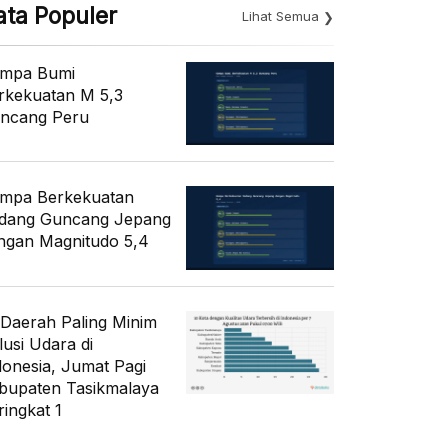
ata Populer
Lihat Semua
mpa Bumi
rkekuatan M 5,3
ncang Peru
mpa Berkekuatan
dang Guncang Jepang
ngan Magnitudo 5,4
 Daerah Paling Minim
lusi Udara di
donesia, Jumat Pagi
bupaten Tasikmalaya
ringkat 1