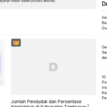
aran masih dalam proses aktivasi.
D
Ge
Be
Gu
Ge
Se
de
10
Po
In
Ka
Pe
Jumlah Penduduk dan Persentase
Kemiskinan di Kabupaten Tambrauw |