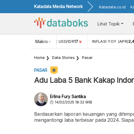
Katadata Media Network
Katadata.co.id
K
Lihat Topik
 (FEB)
1,16
NILAI TUKAR USD/IDR
Makro
17
INFLASI YOY (APR)
2,
Home
Data Stories
Pasar
PASAR
Adu Laba 5 Bank Kakap Indon
Erlina Fury Santika
14/02/2025 18:32 WIB
Berdasarkan laporan keuangan yang dihimpu
mengantongi laba terbesar pada 2024. Siapa