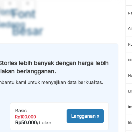
A
A
ont
Font
P
Sedang
Besar
Gi
P
Ni
tories lebih banyak dengan harga lebih
lakan berlangganan.
N
antu kami untuk menyajikan data berkualitas.
Ek
Im
Basic
Langganan
»
Rp100.000
Rp50.000
/bulan
Ek