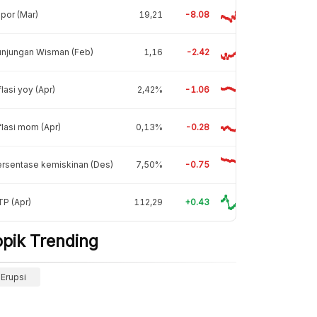
por (Mar)
19,21
-8.08
unjungan Wisman (Feb)
1,16
-2.42
flasi yoy (Apr)
2,42%
-1.06
flasi mom (Apr)
0,13%
-0.28
rsentase kemiskinan (Des)
7,50%
-0.75
P (Apr)
112,29
+0.43
opik Trending
Erupsi