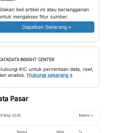
Silakan beli artikel ini atau berlangganan
untuk mengakses fitur sumber.
Dapatkan Sekarang
»
KATADATA INSIGHT CENTER
Hubungi KIC untuk permintaan data, riset,
dan analisis.
Hubungi sekarang »
ata Pasar
19 May 2026
Makro
Nama
Nilai
%