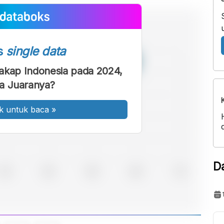
s
single data
akap Indonesia pada 2024,
a Juaranya?
k untuk baca
»
D