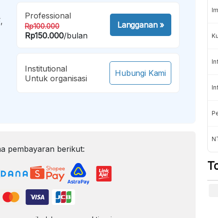
Im
Professional
,
Langganan
»
Rp100.000
Rp150.000
/bulan
K
In
Institutional
Hubungi Kami
Untuk organisasi
In
Pe
NT
a pembayaran berikut:
T