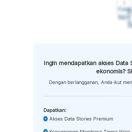
A
Font
F
Kecil
Ingin mendapatkan akses Data S
ekonomis? Si
Dengan berlangganan, Anda ikut memb
Dapatkan:
Akses Data Stories Premium
Kenyamanan Membaca Tanpa Iklan