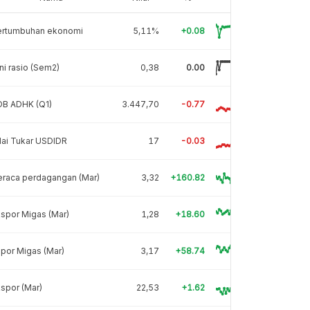
ertumbuhan ekonomi
5,11%
+0.08
ni rasio (Sem2)
0,38
0.00
DB ADHK (Q1)
3.447,70
-0.77
lai Tukar USDIDR
17
-0.03
eraca perdagangan (Mar)
3,32
+160.82
spor Migas (Mar)
1,28
+18.60
por Migas (Mar)
3,17
+58.74
spor (Mar)
22,53
+1.62