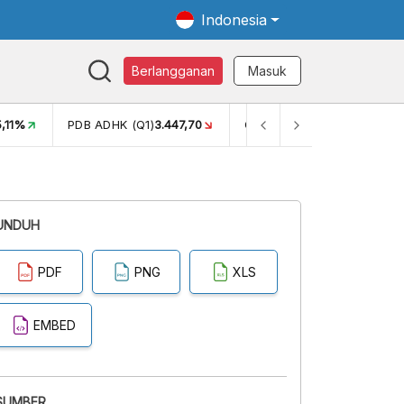
Indonesia
Berlangganan
Masuk
5,11%
PDB ADHK (Q1)
3.447,70
GINI RASIO (SEM2)
0,38
UNDUH
PDF
PNG
XLS
EMBED
SUMBER