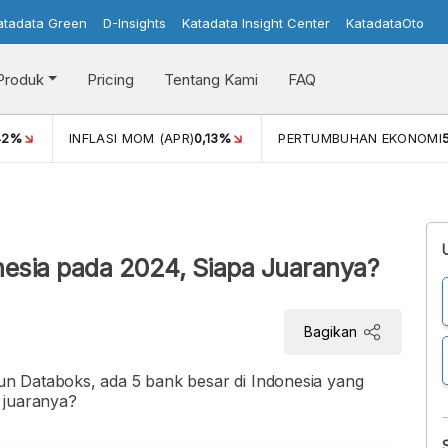
atadata Green
D-Insights
Katadata Insight Center
KatadataOto
Produk
Pricing
Tentang Kami
FAQ
42%
INFLASI MOM (APR)
0,13%
PERTUMBUHAN EKONOMI
esia pada 2024, Siapa Juaranya?
Bagikan
n Databoks, ada 5 bank besar di Indonesia yang
 juaranya?