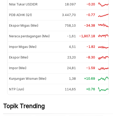
Nilai Tukar USDIDR
18.097
-0.20
PDB ADHK (Q1)
3.447,70
-0.77
Ekspor Migas (Mei)
758,10
-34.38
Neraca perdagangan (Mei)
-1,61
-1,907.18
Impor Migas (Mei)
4,51
-1.82
Ekspor (Mei)
23,20
-8.30
Impor (Mei)
24,81
-1.59
Kunjungan Wisman (Mei)
1,38
+10.69
NTP (Jun)
114,65
+0.76
Topik Trending