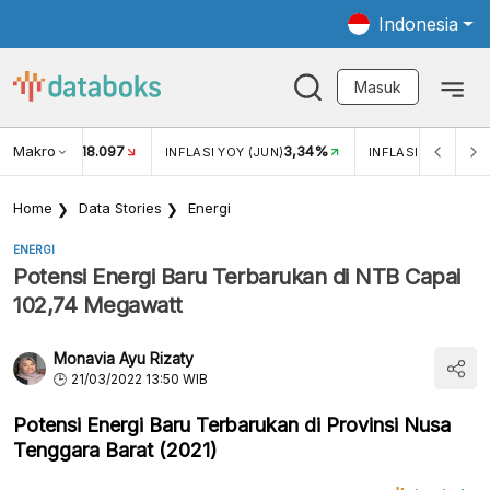
Indonesia
Masuk
Makro
18.097
3,34%
UKAR USD/IDR
INFLASI YOY (JUN)
INFLASI MOM (JUN
Home
Data Stories
Energi
ENERGI
Potensi Energi Baru Terbarukan di NTB Capai
102,74 Megawatt
Monavia Ayu Rizaty
21/03/2022 13:50 WIB
Potensi Energi Baru Terbarukan di Provinsi Nusa
Tenggara Barat (2021)