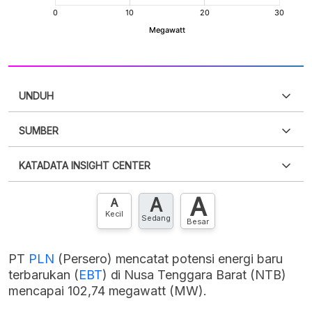
UNDUH
SUMBER
PDF
PNG
Silakan
login
untuk mengakses informasi ini
.
Belum
KATADATA INSIGHT CENTER
punya akun?
Silakan
Daftar sekarang
,
GRATIS!
XLS
EMBED
A
A
Hubungi sekarang »
A
Kecil
Sedang
Besar
PT
PLN
(Persero) mencatat potensi energi baru
terbarukan (
EBT
) di Nusa Tenggara Barat (NTB)
mencapai 102,74 megawatt (MW).