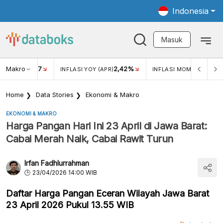
Indonesia
Masuk
Makro
17
2,42%
0,4
KAR USD/IDR
INFLASI YOY (APR)
INFLASI MOM (MAR)
Home
Data Stories
Ekonomi & Makro
EKONOMI & MAKRO
Harga Pangan Hari Ini 23 April di Jawa Barat:
Cabai Merah Naik, Cabai Rawit Turun
Irfan Fadhlurrahman
23/04/2026 14:00 WIB
Daftar Harga Pangan Eceran Wilayah Jawa Barat
23 April 2026 Pukul 13.55 WIB