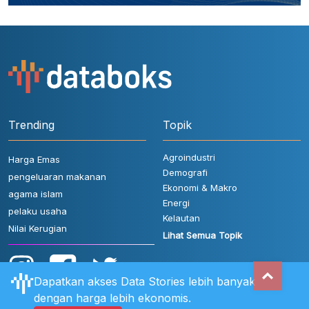
Trending
Topik
Agroindustri
Harga Emas
Demografi
pengeluaran makanan
Ekonomi & Makro
agama islam
Energi
pelaku usaha
Kelautan
Nilai Kerugian
Lihat Semua Topik
Dapatkan akses Data Stories lebih banyak
dengan harga lebih ekonomis.