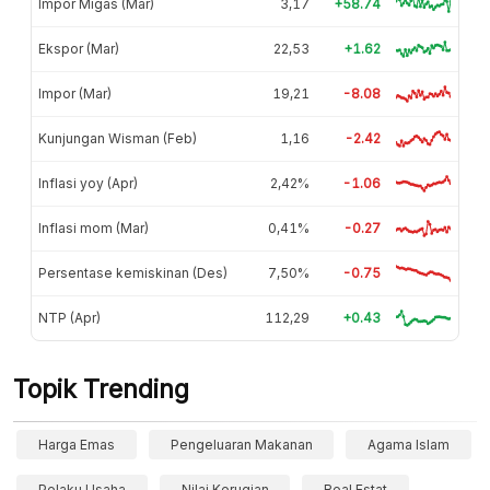
Impor Migas (Mar)
3,17
+58.74
Ekspor (Mar)
22,53
+1.62
Impor (Mar)
19,21
-8.08
Kunjungan Wisman (Feb)
1,16
-2.42
Inflasi yoy (Apr)
2,42%
-1.06
Inflasi mom (Mar)
0,41%
-0.27
Persentase kemiskinan (Des)
7,50%
-0.75
NTP (Apr)
112,29
+0.43
Topik Trending
Harga Emas
Pengeluaran Makanan
Agama Islam
Pelaku Usaha
Nilai Kerugian
Real Estat