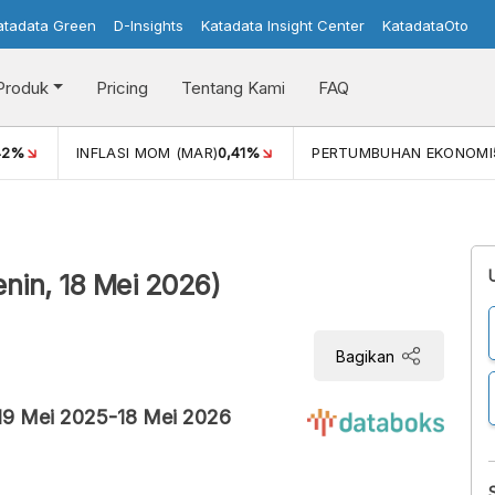
atadata Green
D-Insights
Katadata Insight Center
KatadataOto
Produk
Pricing
Tentang Kami
FAQ
42%
INFLASI MOM (MAR)
0,41%
PERTUMBUHAN EKONOMI
enin, 18 Mei 2026)
Bagikan
19 Mei 2025-18 Mei 2026