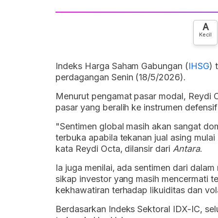
A
Kecil
Indeks Harga Saham Gabungan (
IHSG
) 
perdagangan Senin (18/5/2026).
Menurut pengamat pasar modal, Reydi O
pasar yang beralih ke instrumen defensif
"Sentimen global masih akan sangat d
terbuka apabila tekanan jual asing mula
kata
Reydi Octa, dilansir dari
Antara
.
Ia juga menilai, ada
sentimen dari dalam
sikap
investor yang masih mencermati 
kekhawatiran terhadap likuiditas dan vol
Berdasarkan Indeks Sektoral IDX-IC, sel