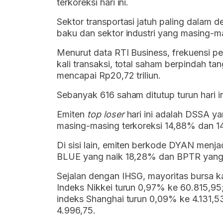
terkoreksi hari ini.
Sektor transportasi jatuh paling dalam 
baku dan sektor industri yang masing-
Menurut data RTI Business, frekuensi pe
kali transaksi, total saham berpindah tan
mencapai Rp20,72 triliun.
Sebanyak 616 saham ditutup turun hari i
Emiten
top loser
hari ini adalah DSSA y
masing-masing terkoreksi 14,88% dan 1
Di sisi lain, emiten berkode DYAN menja
BLUE yang naik 18,28% dan BPTR yang
Sejalan dengan IHSG, mayoritas bursa ka
Indeks Nikkei turun 0,97% ke 60.815,95;
indeks Shanghai turun 0,09% ke 4.131,5
4.996,75.