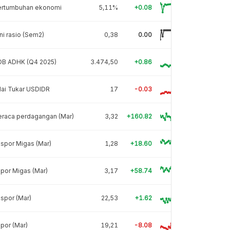
ertumbuhan ekonomi
5,11%
+0.08
ni rasio (Sem2)
0,38
0.00
DB ADHK (Q4 2025)
3.474,50
+0.86
lai Tukar USDIDR
17
-0.03
eraca perdagangan (Mar)
3,32
+160.82
spor Migas (Mar)
1,28
+18.60
por Migas (Mar)
3,17
+58.74
spor (Mar)
22,53
+1.62
por (Mar)
19,21
-8.08