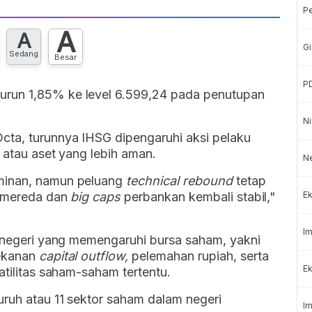
P
A
A
Gi
Sedang
Besar
P
turun 1,85% ke level 6.599,24 pada penutupan
Ni
cta, turunnya IHSG dipengaruhi aksi
pelaku
 atau aset yang lebih aman.
N
ominan, namun peluang
technical rebound
tetap
i mereda dan
big caps
perbankan kembali stabil,"
Ek
Im
 negeri yang memengaruhi bursa saham, yakni
tekanan
capital outflow,
pelemahan rupiah, serta
Ek
atilitas saham-saham tertentu.
uruh atau 11 sektor saham dalam negeri
Im