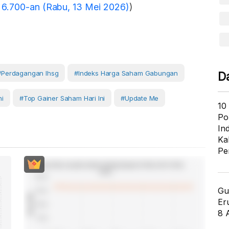
 6.700-an (Rabu, 13 Mei 2026)
)
#perdagangan Ihsg
#Indeks Harga Saham Gabungan
D
ni
#top Gainer Saham Hari Ini
#Update Me
10
Po
In
Ka
Pe
Gu
Er
8 