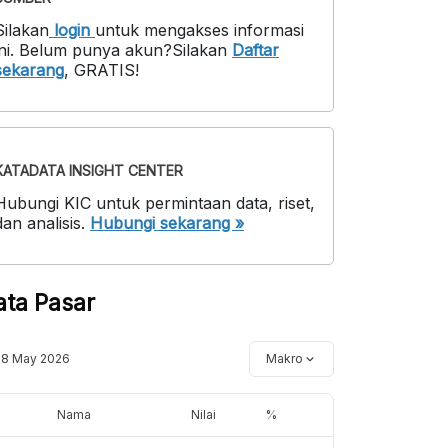
Silakan
login
untuk mengakses informasi
ni
.
Belum punya akun?
Silakan
Daftar
sekarang
,
GRATIS!
KATADATA INSIGHT CENTER
Hubungi KIC untuk permintaan data, riset,
dan analisis.
Hubungi sekarang »
ata Pasar
18 May 2026
Makro
Nama
Nilai
%