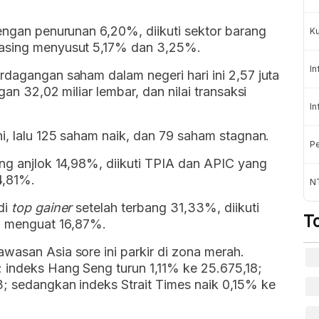
dengan penurunan 6,20%, diikuti sektor barang
K
masing menyusut 5,17% dan 3,25%.
In
rdagangan saham dalam negeri hari ini 2,57 juta
gan 32,02 miliar lembar, dan nilai transaksi
In
ni, lalu 125 saham naik, dan 79 saham stagnan.
Pe
ang anjlok 14,98%, diikuti TPIA dan APIC yang
4,81%.
NT
di
top gainer
setelah terbang 31,33%, diikuti
T
 menguat 16,87%.
wasan Asia sore ini parkir di zona merah.
 indeks Hang Seng turun 1,11% ke 25.675,18;
3; sedangkan indeks Strait Times naik 0,15% ke