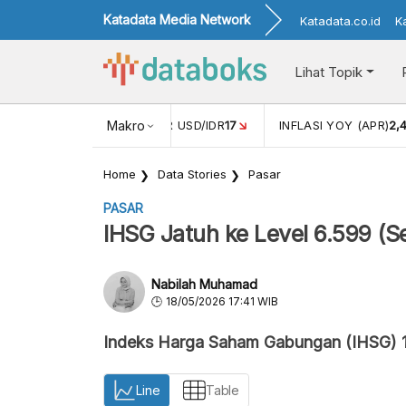
Katadata Media Network
Katadata.co.id
K
Lihat Topik
 (FEB)
1,16
NILAI TUKAR USD/IDR
Makro
17
INFLASI YOY (APR)
2,
Home
Data Stories
Pasar
PASAR
IHSG Jatuh ke Level 6.599 (S
Nabilah Muhamad
18/05/2026 17:41 WIB
Indeks Harga Saham Gabungan (IHSG) 
Line
Table