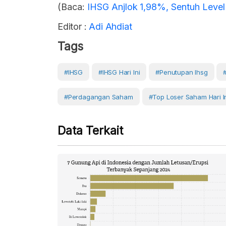
(Baca:
IHSG Anjlok 1,98%, Sentuh Level
Editor :
Adi Ahdiat
Tags
#IHSG
#IHSG Hari Ini
#penutupan Ihsg
#Perdagangan Saham
#top Loser Saham Hari I
Data Terkait