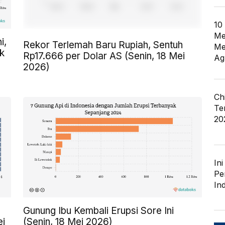
10
Me
i,
Rekor Terlemah Baru Rupiah, Sentuh
Me
k
Rp17.666 per Dolar AS (Senin, 18 Mei
Ag
2026)
Ch
Te
20
In
Pe
In
Gunung Ibu Kembali Erupsi Sore Ini
ei
(Senin, 18 Mei 2026)