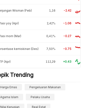
unjungan Wisman (Feb)
1,16
-2.42
flasi yoy (Apr)
2,42%
-1.06
flasi mom (Mar)
0,41%
-0.27
rsentase kemiskinan (Des)
7,50%
-0.75
P (Apr)
112,29
+0.43
opik Trending
Harga Emas
Pengeluaran Makanan
Agama Islam
Pelaku Usaha
Nilai Kerugian
Real Estat