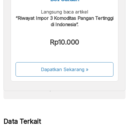
Langsung baca artikel
“Riwayat Impor 3 Komoditas Pangan Tertinggi
di Indonesia”.
Kami menerima pembayaran berikut:
Rp10.000
Dapatkan Sekarang
»
Beberapa metode pembayaran masih dalam
proses aktivasi.
Data Terkait