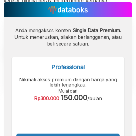
kedelai, hingga beras. Ini tren impor ketiganya.
Anda mengakses konten
Single Data Premium.
Untuk meneruskan, silakan berlangganan, atau
beli secara satuan.
Professional
Nikmati akses premium dengan harga yang
lebih terjangkau.
Mulai dari
150.000
Rp300.000
/bulan
A
A
A
Font
Font
Font
Kecil
Sedang
Besar