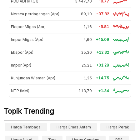
PDB ADHK (Q1)
3.447,70
-0.77
Neraca perdagangan (Apr)
89,10
-97.32
Ekspor Migas (Apr)
1,16
-9.81
Impor Migas (Apr)
4,60
+45.09
Ekspor (Apr)
25,30
+12.32
Impor (Apr)
25,21
+31.28
Kunjungan Wisman (Apr)
1,25
+14.75
NTP (Mei)
113,79
+1.34
Topik Trending
Harga Tembaga
Harga Emas Antam
Harga Perak
Harga Nikel
Tren
Harga Gandum
BPS