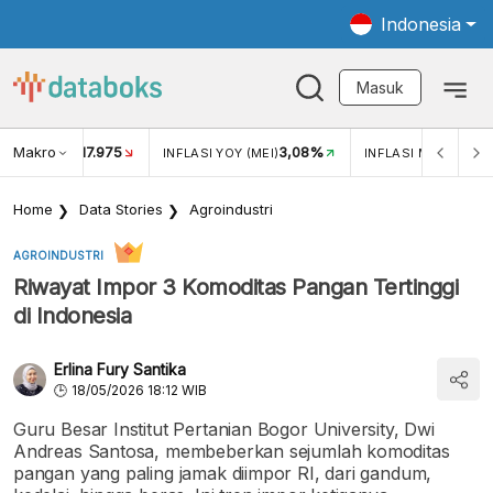
Indonesia
Masuk
Makro
17.975
3,08%
UKAR USD/IDR
INFLASI YOY (MEI)
INFLASI MOM (MEI)
Home
Data Stories
Agroindustri
AGROINDUSTRI
Riwayat Impor 3 Komoditas Pangan Tertinggi
di Indonesia
Erlina Fury Santika
18/05/2026 18:12 WIB
Guru Besar Institut Pertanian Bogor University, Dwi
Andreas Santosa, membeberkan sejumlah komoditas
pangan yang paling jamak diimpor RI, dari gandum,