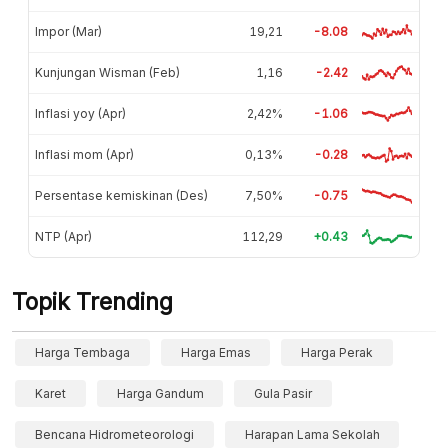
Impor (Mar)
19,21
-8.08
Kunjungan Wisman (Feb)
1,16
-2.42
Inflasi yoy (Apr)
2,42%
-1.06
Inflasi mom (Apr)
0,13%
-0.28
Persentase kemiskinan (Des)
7,50%
-0.75
NTP (Apr)
112,29
+0.43
Topik Trending
Harga Tembaga
Harga Emas
Harga Perak
Karet
Harga Gandum
Gula Pasir
Bencana Hidrometeorologi
Harapan Lama Sekolah