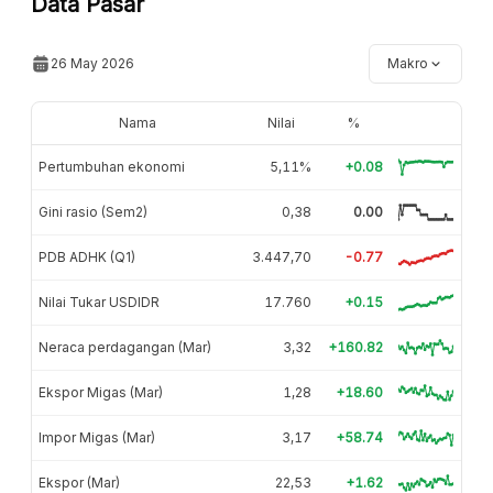
Data Pasar
26 May 2026
Makro
Nama
Nilai
%
Pertumbuhan ekonomi
5,11%
+0.08
Gini rasio (Sem2)
0,38
0.00
PDB ADHK (Q1)
3.447,70
-0.77
Nilai Tukar USDIDR
17.760
+0.15
Neraca perdagangan (Mar)
3,32
+160.82
Ekspor Migas (Mar)
1,28
+18.60
Impor Migas (Mar)
3,17
+58.74
Ekspor (Mar)
22,53
+1.62