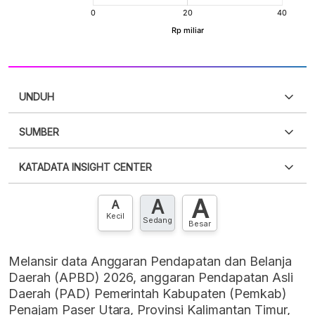
UNDUH
SUMBER
PDF
PNG
Silakan
login
untuk mengakses informasi ini
.
Belum
KATADATA INSIGHT CENTER
punya akun?
Silakan
Daftar sekarang
,
GRATIS!
XLS
EMBED
A
A
Hubungi sekarang »
A
Kecil
Sedang
Besar
Melansir data Anggaran Pendapatan dan Belanja
Daerah (APBD) 2026, anggaran Pendapatan Asli
Daerah (PAD) Pemerintah Kabupaten (Pemkab)
Penajam Paser Utara, Provinsi Kalimantan Timur,