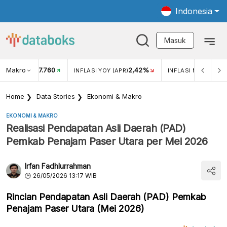
Indonesia
Masuk
Makro
17.760
2,42%
KAR USD/IDR
INFLASI YOY (APR)
INFLASI MOM (APR)
Home
Data Stories
Ekonomi & Makro
EKONOMI & MAKRO
Realisasi Pendapatan Asli Daerah (PAD)
Pemkab Penajam Paser Utara per Mei 2026
Irfan Fadhlurrahman
26/05/2026 13:17 WIB
Rincian Pendapatan Asli Daerah (PAD) Pemkab
Penajam Paser Utara (Mei 2026)