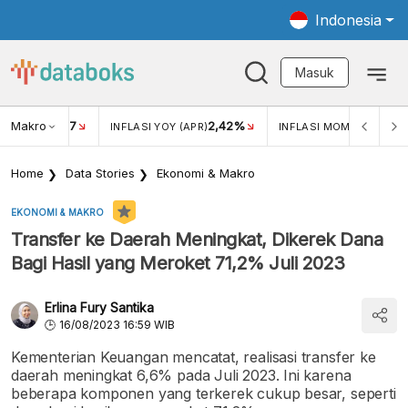
Indonesia
Masuk
Makro
17
2,42%
0,4
KAR USD/IDR
INFLASI YOY (APR)
INFLASI MOM (MAR)
Home
Data Stories
Ekonomi & Makro
EKONOMI & MAKRO
Transfer ke Daerah Meningkat, Dikerek Dana
Bagi Hasil yang Meroket 71,2% Juli 2023
Erlina Fury Santika
16/08/2023 16:59 WIB
Kementerian Keuangan mencatat, realisasi transfer ke
daerah meningkat 6,6% pada Juli 2023. Ini karena
beberapa komponen yang terkerek cukup besar, seperti