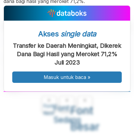
dana bagi hasil yang meroket 71,2%.
Akses
single data
Transfer ke Daerah Meningkat, Dikerek
Dana Bagi Hasil yang Meroket 71,2%
Juli 2023
Masuk untuk baca
»
A
A
A
Font
Font
Font
Kecil
Sedang
Besar