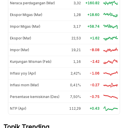
Neraca perdagangan (Mar)
3,32
+160.82
Ekspor Migas (Mar)
1,28
+18.60
Impor Migas (Mar)
3,17
+58.74
Ekspor (Mar)
22,53
+1.62
Impor (Mar)
19,21
-8.08
Kunjungan Wisman (Feb)
1,16
-2.42
Inflasi yoy (Apr)
2,42%
-1.06
Inflasi mom (Mar)
0,41%
-0.27
Persentase kemiskinan (Des)
7,50%
-0.75
NTP (Apr)
112,29
+0.43
Topik Trending