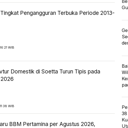
Be
Gu
ik Tingkat Pengangguran Terbuka Periode 2013-
Ge
Se
de
16:21 WIB
Ba
tur Domestik di Soetta Turun Tipis pada
Wi
 2026
Ke
pa
11:38 WIB
Pe
38
Ku
aru BBM Pertamina per Agustus 2026,
Ut