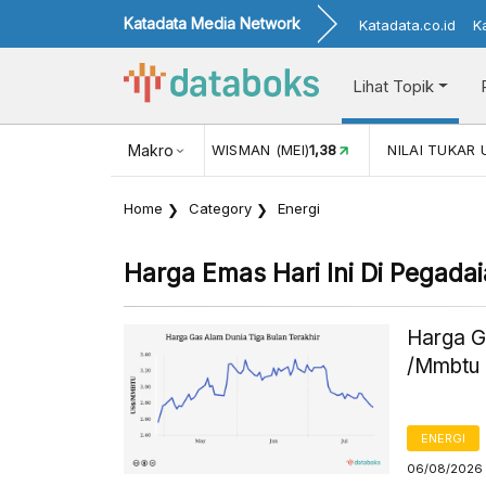
Katadata Media Network
Katadata.co.id
K
Lihat Topik
MAN (MEI)
1,38
Makro
NILAI TUKAR USD/IDR
17.911
INFLASI YOY (
Home
Category
Energi
Harga Emas Hari Ini Di Pegada
Harga G
/Mmbtu 
ENERGI
06/08/2026 