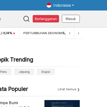
Indonesia
Q
Berlangganan
Masuk
ONOMI
5,11%
PERTUMBUHAN EKONOMI (YOY) (Q1)
5,61%
opik Trending
Peru
Jepang
Erupsi
ata Populer
Lihat Semua
mpa Bumi