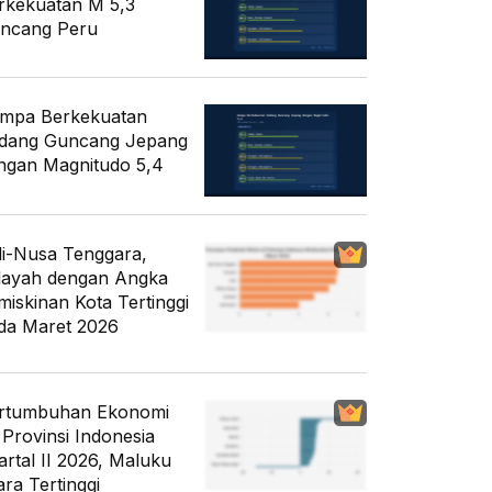
rkekuatan M 5,3
ncang Peru
mpa Berkekuatan
dang Guncang Jepang
ngan Magnitudo 5,4
li-Nusa Tenggara,
layah dengan Angka
miskinan Kota Tertinggi
da Maret 2026
rtumbuhan Ekonomi
 Provinsi Indonesia
artal II 2026, Maluku
ara Tertinggi