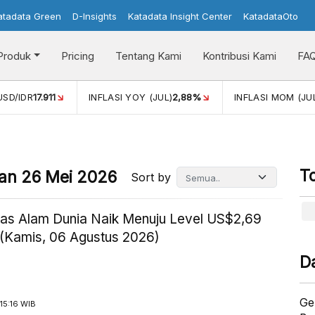
atadata Green
D-Insights
Katadata Insight Center
KatadataOto
Produk
Pricing
Tentang Kami
Kontribusi Kami
FA
JUL)
2,88%
INFLASI MOM (JUL)
-0,14%
PERTUMBUHAN EK
T
ian 26 Mei 2026
Sort by
as Alam Dunia Naik Menuju Level US$2,69
(Kamis, 06 Agustus 2026)
D
Ge
15:16 WIB