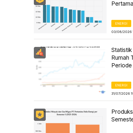
Pertama
ENERGI
03/08/2026 
Statist
Rumah T
Periode
ENERGI
31/07/2026 1
Produks
Semeste