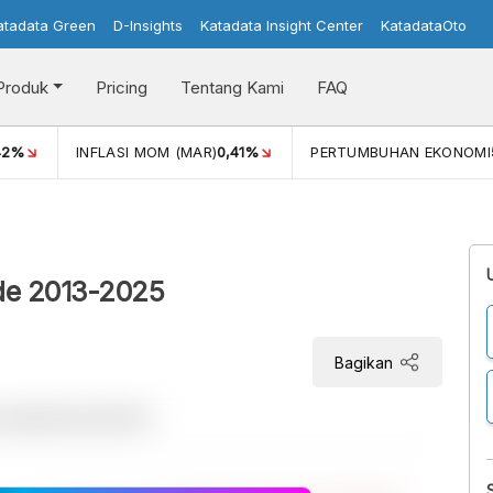
atadata Green
D-Insights
Katadata Insight Center
KatadataOto
Produk
Pricing
Tentang Kami
FAQ
42%
INFLASI MOM (MAR)
0,41%
PERTUMBUHAN EKONOMI
de 2013-2025
Bagikan