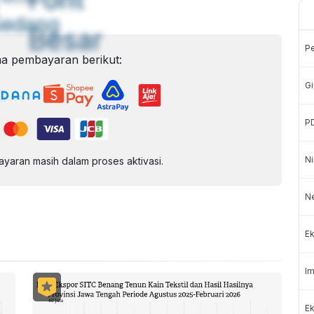
Sedang
Besar
P
a pembayaran berikut:
Gi
P
Ni
aran masih dalam proses aktivasi.
N
Ek
Im
Ek