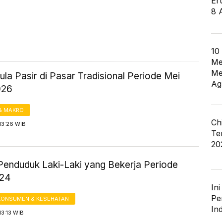
Er
8 
10
Me
Me
la Pasir di Pasar Tradisional Periode Mei
Ag
026
& MAKRO
Ch
13:26 WIB
Te
20
Penduduk Laki-Laki yang Bekerja Periode
024
In
Pe
KONSUMEN & KESEHATAN
In
13:13 WIB