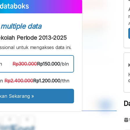
s
multiple data
kolah Periode 2013-2025
sional untuk mengakses data ini.
n
Rp300.000
Rp150.000
/bln
an
Rp2.400.000
Rp1.200.000
/thn
kan Sekarang
»
D
A
A
ont
Font