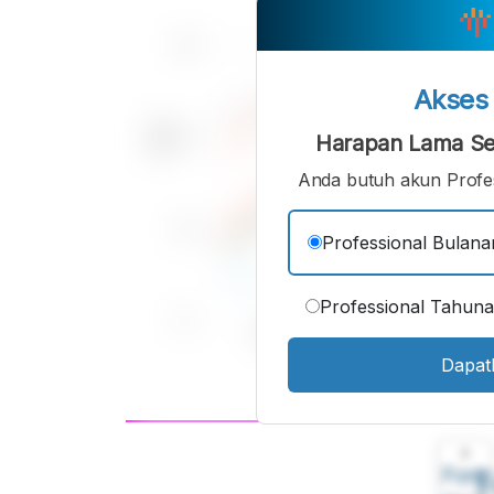
Akse
Harapan Lama Se
Anda butuh akun Profes
Professional Bulana
Professional Tahun
Dapat
A
Font
F