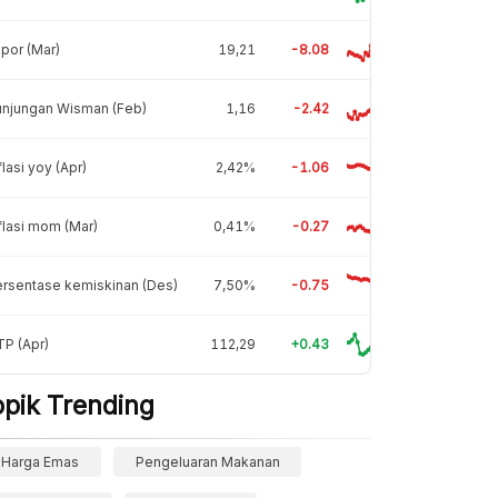
por (Mar)
19,21
-8.08
unjungan Wisman (Feb)
1,16
-2.42
flasi yoy (Apr)
2,42%
-1.06
flasi mom (Mar)
0,41%
-0.27
rsentase kemiskinan (Des)
7,50%
-0.75
P (Apr)
112,29
+0.43
opik Trending
Harga Emas
Pengeluaran Makanan