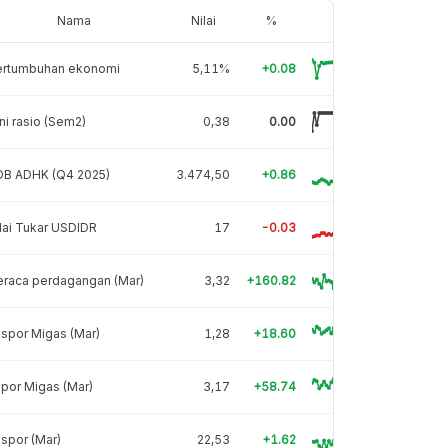
Nama
Nilai
%
ertumbuhan ekonomi
5,11%
+0.08
ni rasio (Sem2)
0,38
0.00
DB ADHK (Q4 2025)
3.474,50
+0.86
lai Tukar USDIDR
17
-0.03
eraca perdagangan (Mar)
3,32
+160.82
spor Migas (Mar)
1,28
+18.60
por Migas (Mar)
3,17
+58.74
spor (Mar)
22,53
+1.62