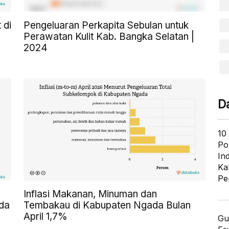
 di
Pengeluaran Perkapita Sebulan untuk
Perawatan Kulit Kab. Bangka Selatan |
2024
D
10
Po
In
Ka
Pe
Inflasi Makanan, Minuman dan
da
Tembakau di Kabupaten Ngada Bulan
April 1,7%
Gu