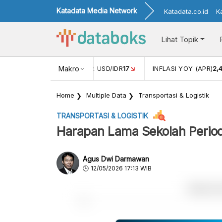
Katadata Media Network
Katadata.co.id
K
Lihat Topik
 (FEB)
1,16
NILAI TUKAR USD/IDR
Makro
17
INFLASI YOY (APR)
2,
Home
Multiple Data
Transportasi & Logistik
TRANSPORTASI & LOGISTIK
Harapan Lama Sekolah Perio
Agus Dwi Darmawan
12/05/2026 17:13 WIB