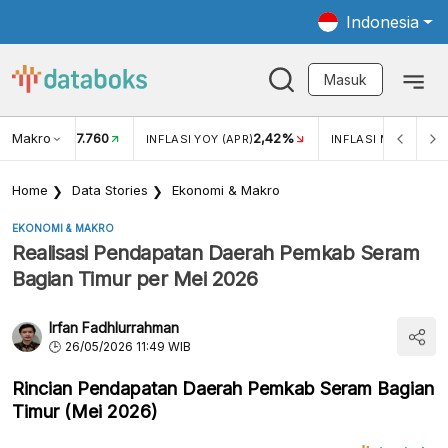
Indonesia
Masuk
Makro
17.760
2,42%
KAR USD/IDR
INFLASI YOY (APR)
INFLASI MOM (APR)
Home
Data Stories
Ekonomi & Makro
EKONOMI & MAKRO
Realisasi Pendapatan Daerah Pemkab Seram
Bagian Timur per Mei 2026
Irfan Fadhlurrahman
26/05/2026 11:49 WIB
Rincian Pendapatan Daerah Pemkab Seram Bagian
Timur (Mei 2026)