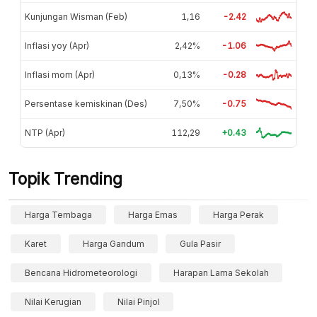
Kunjungan Wisman (Feb)
1,16
-2.42
Inflasi yoy (Apr)
2,42%
-1.06
Inflasi mom (Apr)
0,13%
-0.28
Persentase kemiskinan (Des)
7,50%
-0.75
NTP (Apr)
112,29
+0.43
Topik Trending
Harga Tembaga
Harga Emas
Harga Perak
Karet
Harga Gandum
Gula Pasir
Bencana Hidrometeorologi
Harapan Lama Sekolah
Nilai Kerugian
Nilai Pinjol