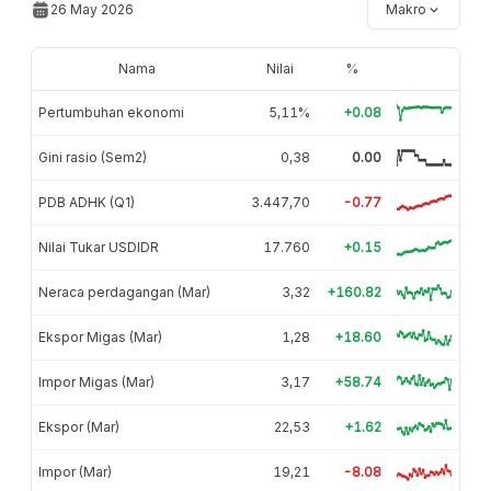
26 May 2026
Makro
Nama
Nilai
%
Pertumbuhan ekonomi
5,11%
+0.08
Gini rasio (Sem2)
0,38
0.00
PDB ADHK (Q1)
3.447,70
-0.77
Nilai Tukar USDIDR
17.760
+0.15
Neraca perdagangan (Mar)
3,32
+160.82
Ekspor Migas (Mar)
1,28
+18.60
Impor Migas (Mar)
3,17
+58.74
Ekspor (Mar)
22,53
+1.62
Impor (Mar)
19,21
-8.08