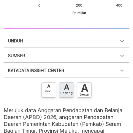
UNDUH
SUMBER
PDF
PNG
Silakan
login
untuk mengakses informasi ini
.
Belum
KATADATA INSIGHT CENTER
punya akun?
Silakan
Daftar sekarang
,
GRATIS!
XLS
EMBED
A
A
Hubungi sekarang »
A
Kecil
Sedang
Besar
Merujuk data Anggaran Pendapatan dan Belanja
Daerah (APBD) 2026, anggaran Pendapatan
Daerah Pemerintah Kabupaten (Pemkab) Seram
Bagian Timur, Provinsi Maluku, mencapai