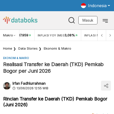
Indonesia
Masuk
Makro
17.959
3,08%
UKAR USD/IDR
INFLASI YOY (MEI)
INFLASI MOM (MEI)
Home
Data Stories
Ekonomi & Makro
EKONOMI & MAKRO
Realisasi Transfer ke Daerah (TKD) Pemkab
Bogor per Juni 2026
Irfan Fadhlurrahman
13/06/2026 12:55 WIB
Rincian Transfer ke Daerah (TKD) Pemkab Bogor
(Juni 2026)