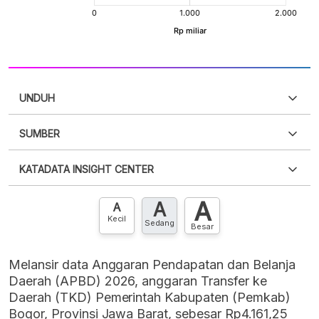
UNDUH
SUMBER
PDF
PNG
Silakan
login
untuk mengakses informasi ini
.
Belum
KATADATA INSIGHT CENTER
punya akun?
Silakan
Daftar sekarang
,
GRATIS!
XLS
EMBED
A
A
Hubungi sekarang »
A
Kecil
Sedang
Besar
Melansir data Anggaran Pendapatan dan Belanja
Daerah (APBD) 2026, anggaran Transfer ke
Daerah (TKD) Pemerintah Kabupaten (Pemkab)
Bogor, Provinsi Jawa Barat, sebesar Rp4.161,25