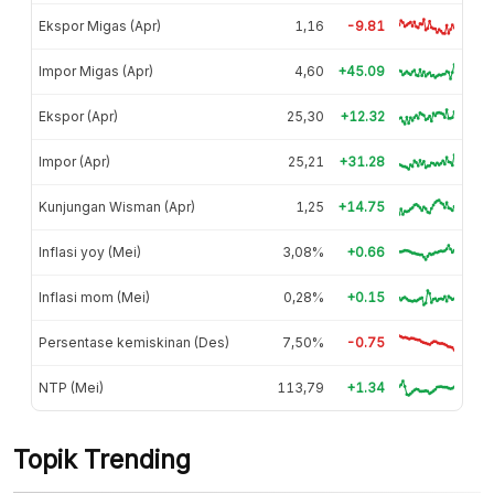
Ekspor Migas (Apr)
1,16
-9.81
Impor Migas (Apr)
4,60
+45.09
Ekspor (Apr)
25,30
+12.32
Impor (Apr)
25,21
+31.28
Kunjungan Wisman (Apr)
1,25
+14.75
Inflasi yoy (Mei)
3,08%
+0.66
Inflasi mom (Mei)
0,28%
+0.15
Persentase kemiskinan (Des)
7,50%
-0.75
NTP (Mei)
113,79
+1.34
Topik Trending