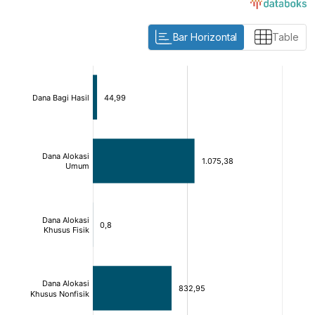
Bar Horizontal
Table
:
:
[/]
[/]
[bold]
[bold]