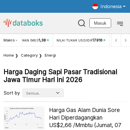
Indonesia
Masuk
Makro
1,38
17.916
2,88%
(MEI)
NILAI TUKAR USD/IDR
INFLASI YOY (JUL)
Home
Category
Energi
Harga Daging Sapi Pasar Tradisional
Jawa Timur Hari Ini 2026
Sort by
Harga Gas Alam Dunia Sore
Hari Diperdagangkan
US$2,66 /Mmbtu (Jumat, 07