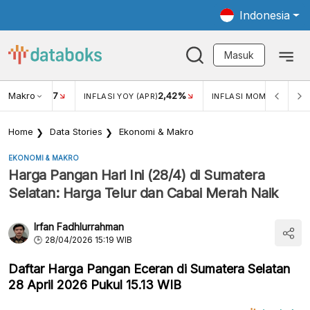
Indonesia
Masuk
Makro
17
2,42%
0,4
KAR USD/IDR
INFLASI YOY (APR)
INFLASI MOM (MAR)
Home
Data Stories
Ekonomi & Makro
EKONOMI & MAKRO
Harga Pangan Hari Ini (28/4) di Sumatera
Selatan: Harga Telur dan Cabai Merah Naik
Irfan Fadhlurrahman
28/04/2026 15:19 WIB
Daftar Harga Pangan Eceran di Sumatera Selatan
28 April 2026 Pukul 15.13 WIB