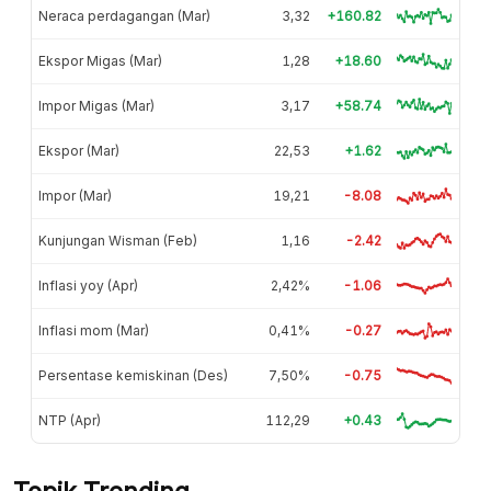
Neraca perdagangan (Mar)
3,32
+160.82
Ekspor Migas (Mar)
1,28
+18.60
Impor Migas (Mar)
3,17
+58.74
Ekspor (Mar)
22,53
+1.62
Impor (Mar)
19,21
-8.08
Kunjungan Wisman (Feb)
1,16
-2.42
Inflasi yoy (Apr)
2,42%
-1.06
Inflasi mom (Mar)
0,41%
-0.27
Persentase kemiskinan (Des)
7,50%
-0.75
NTP (Apr)
112,29
+0.43