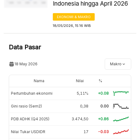
Indonesia hingga April 2026
EKONOMI & MAKRO
18/05/2026, 15:16 WIB
Data Pasar
18 May 2026
Makro
Nama
Nilai
%
Pertumbuhan ekonomi
5,11%
+0.08
Gini rasio (Sem2)
0,38
0.00
PDB ADHK (Q4 2025)
3.474,50
+0.86
Nilai Tukar USDIDR
17
-0.03