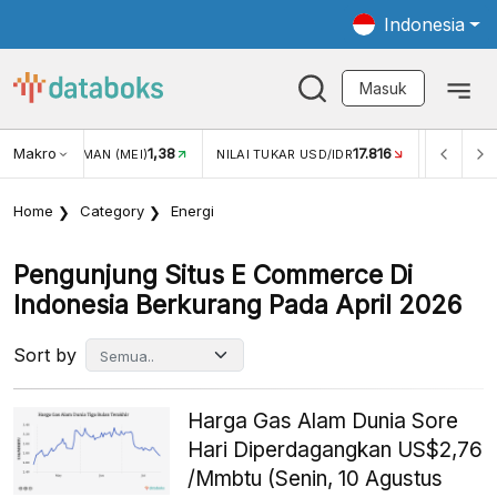
Indonesia
Masuk
8
Makro
17.816
2,88%
NILAI TUKAR USD/IDR
INFLASI YOY (JUL)
INFL
Home
Category
Energi
Pengunjung Situs E Commerce Di
Indonesia Berkurang Pada April 2026
Sort by
Harga Gas Alam Dunia Sore
Hari Diperdagangkan US$2,76
/Mmbtu (Senin, 10 Agustus