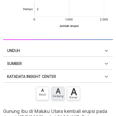
UNDUH
SUMBER
PDF
PNG
Silakan
login
untuk mengakses informasi ini
.
Belum
KATADATA INSIGHT CENTER
punya akun?
Silakan
Daftar sekarang
,
GRATIS!
XLS
EMBED
A
A
Hubungi sekarang »
A
Kecil
Sedang
Besar
Gunung Ibu di Maluku Utara kembali erupsi pada