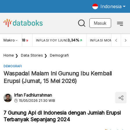
Indonesia
Masuk
Makro
18
3,34%
0,
UKAR USD/IDR
INFLASI YOY (JUN)
INFLASI MOM (JUN)
Home
Data Stories
Demografi
DEMOGRAFI
Waspada! Malam Ini Gunung Ibu Kembali
Erupsi (Jumat, 15 Mei 2026)
Irfan Fadhlurrahman
15/05/2026 21:30 WIB
7 Gunung Api di Indonesia dengan Jumlah Erupsi
Terbanyak Sepanjang 2024