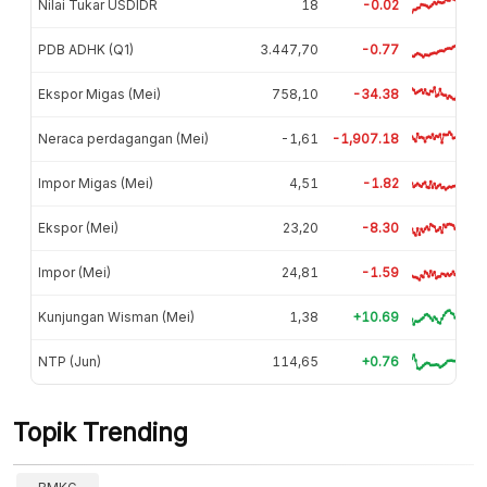
Nilai Tukar USDIDR
18
-0.02
PDB ADHK (Q1)
3.447,70
-0.77
Ekspor Migas (Mei)
758,10
-34.38
Neraca perdagangan (Mei)
-1,61
-1,907.18
Impor Migas (Mei)
4,51
-1.82
Ekspor (Mei)
23,20
-8.30
Impor (Mei)
24,81
-1.59
Kunjungan Wisman (Mei)
1,38
+10.69
NTP (Jun)
114,65
+0.76
Topik Trending