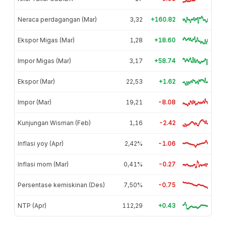
Neraca perdagangan (Mar)
3,32
+160.82
Ekspor Migas (Mar)
1,28
+18.60
Impor Migas (Mar)
3,17
+58.74
Ekspor (Mar)
22,53
+1.62
Impor (Mar)
19,21
-8.08
Kunjungan Wisman (Feb)
1,16
-2.42
Inflasi yoy (Apr)
2,42%
-1.06
Inflasi mom (Mar)
0,41%
-0.27
Persentase kemiskinan (Des)
7,50%
-0.75
NTP (Apr)
112,29
+0.43