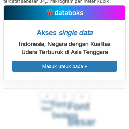
tercatat sebesar 34,3 mikrogram per meter kubik
Akses
single data
Indonesia, Negara dengan Kualitas
Udara Terburuk di Asia Tenggara
Masuk untuk baca
»
A
A
A
Font
Font
Font
Kecil
Sedang
Besar