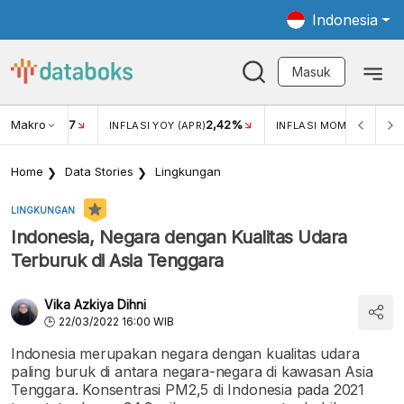
Indonesia
Masuk
Makro
17
2,42%
0,4
KAR USD/IDR
INFLASI YOY (APR)
INFLASI MOM (MAR)
Home
Data Stories
Lingkungan
LINGKUNGAN
Indonesia, Negara dengan Kualitas Udara
Terburuk di Asia Tenggara
Vika Azkiya Dihni
22/03/2022 16:00 WIB
Indonesia merupakan negara dengan kualitas udara
paling buruk di antara negara-negara di kawasan Asia
Tenggara. Konsentrasi PM2,5 di Indonesia pada 2021