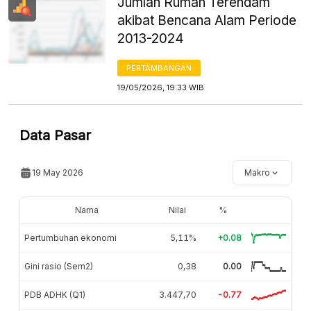
Jumlah Rumah Terendam
akibat Bencana Alam Periode
2013-2024
PERTAMBANGAN
19/05/2026, 19:33 WIB
Data Pasar
19 May 2026
Makro
Nama
Nilai
%
Pertumbuhan ekonomi
5,11%
+0.08
Gini rasio (Sem2)
0,38
0.00
PDB ADHK (Q1)
3.447,70
-0.77