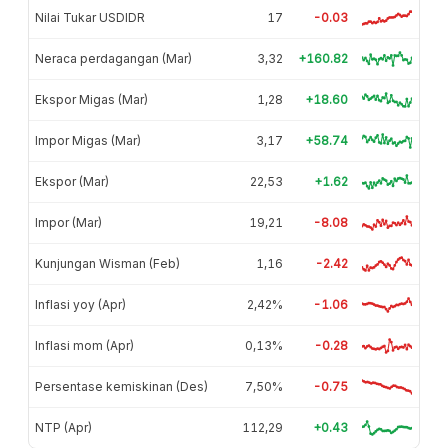
Nilai Tukar USDIDR
17
-0.03
Neraca perdagangan (Mar)
3,32
+160.82
Ekspor Migas (Mar)
1,28
+18.60
Impor Migas (Mar)
3,17
+58.74
Ekspor (Mar)
22,53
+1.62
Impor (Mar)
19,21
-8.08
Kunjungan Wisman (Feb)
1,16
-2.42
Inflasi yoy (Apr)
2,42%
-1.06
Inflasi mom (Apr)
0,13%
-0.28
Persentase kemiskinan (Des)
7,50%
-0.75
NTP (Apr)
112,29
+0.43