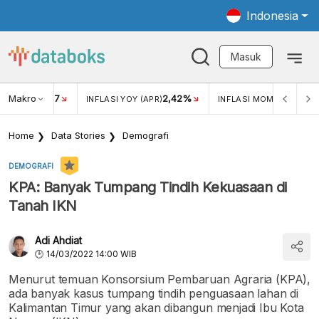
Indonesia
Masuk
Makro
17
2,42%
0,1
KAR USD/IDR
INFLASI YOY (APR)
INFLASI MOM (APR)
Home
Data Stories
Demografi
DEMOGRAFI
KPA: Banyak Tumpang Tindih Kekuasaan di
Tanah IKN
Adi Ahdiat
14/03/2022 14:00 WIB
Menurut temuan Konsorsium Pembaruan Agraria (KPA),
ada banyak kasus tumpang tindih penguasaan lahan di
Kalimantan Timur yang akan dibangun menjadi Ibu Kota