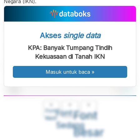
Negara (IKN).
Akses
single data
KPA: Banyak Tumpang Tindih
Kekuasaan di Tanah IKN
Masuk untuk baca
»
A
A
A
Font
Font
Font
Kecil
Sedang
Besar