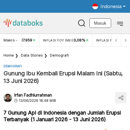
Indonesia
Masuk
Makro
17.959
3,08%
UKAR USD/IDR
INFLASI YOY (MEI)
INFLASI MOM (MEI)
Home
Data Stories
Demografi
DEMOGRAFI
Gunung Ibu Kembali Erupsi Malam Ini (Sabtu,
13 Juni 2026)
Irfan Fadhlurrahman
13/06/2026 18:48 WIB
7 Gunung Api di Indonesia dengan Jumlah Erupsi
Terbanyak (1 Januari 2026 - 13 Juni 2026)