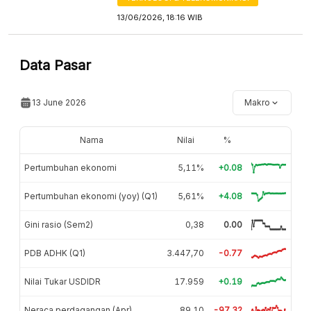
13/06/2026, 18:16 WIB
Data Pasar
13 June 2026
Makro
Nama
Nilai
%
Pertumbuhan ekonomi
5,11%
+0.08
Pertumbuhan ekonomi (yoy) (Q1)
5,61%
+4.08
Gini rasio (Sem2)
0,38
0.00
PDB ADHK (Q1)
3.447,70
-0.77
Nilai Tukar USDIDR
17.959
+0.19
Neraca perdagangan (Apr)
89,10
-97.32