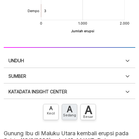
UNDUH
SUMBER
PDF
PNG
Silakan
login
untuk mengakses informasi ini
.
Belum
KATADATA INSIGHT CENTER
punya akun?
Silakan
Daftar sekarang
,
GRATIS!
XLS
EMBED
A
A
Hubungi sekarang »
A
Kecil
Sedang
Besar
Gunung Ibu di Maluku Utara kembali erupsi pada