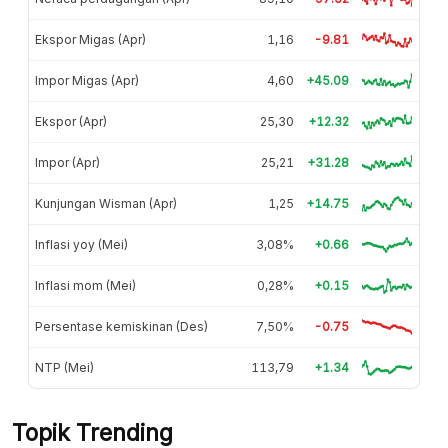
Ekspor Migas (Apr)
1,16
-9.81
Impor Migas (Apr)
4,60
+45.09
Ekspor (Apr)
25,30
+12.32
Impor (Apr)
25,21
+31.28
Kunjungan Wisman (Apr)
1,25
+14.75
Inflasi yoy (Mei)
3,08%
+0.66
Inflasi mom (Mei)
0,28%
+0.15
Persentase kemiskinan (Des)
7,50%
-0.75
NTP (Mei)
113,79
+1.34
Topik Trending