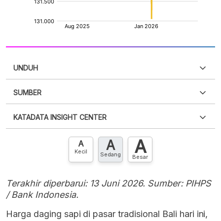
UNDUH
SUMBER
PDF
PNG
Silakan
login
untuk mengakses informasi ini
.
Belum
KATADATA INSIGHT CENTER
punya akun?
Silakan
Daftar sekarang
,
GRATIS!
XLS
EMBED
A
A
Hubungi sekarang »
A
Kecil
Sedang
Besar
Terakhir diperbarui: 13 Juni 2026. Sumber: PIHPS
/ Bank Indonesia.
Harga daging sapi di pasar tradisional Bali hari ini,