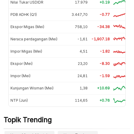
Nilai Tukar USDIDR
17.979
+0.19
PDB ADHK (Q1)
3.447,70
-0.77
Ekspor Migas (Mei)
758,10
-34.38
Neraca perdagangan (Mei)
-1,61
-1,907.18
Impor Migas (Mei)
4,51
-1.82
Ekspor (Mei)
23,20
-8.30
Impor (Mei)
24,81
-1.59
Kunjungan Wisman (Mei)
1,38
+10.69
NTP (Jun)
114,65
+0.76
Topik Trending