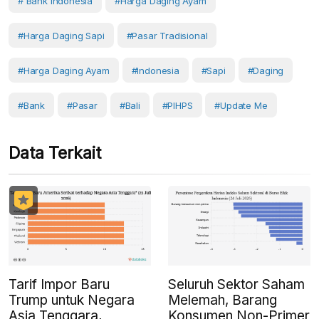
# Bank Indonesia
#harga Daging Ayam
#Harga Daging Sapi
#Pasar Tradisional
#Harga Daging Ayam
#Indonesia
#Sapi
#Daging
#Bank
#Pasar
#Bali
#PIHPS
#Update Me
Data Terkait
Tarif Impor Baru
Seluruh Sektor Saham
Trump untuk Negara
Melemah, Barang
Asia Tenggara,
Konsumen Non-Primer