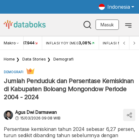
Indonesia
Masuk
Makro
17.944
3,08%
UKAR USD/IDR
INFLASI YOY (MEI)
INFLASI MOM (MEI)
Home
Data Stories
Demografi
DEMOGRAFI
Jumlah Penduduk dan Persentase Kemiskinan
di Kabupaten Boloang Mongondow Periode
2004 - 2024
Agus Dwi Darmawan
15/03/2026 09:08 WIB
Persentase kemiskinan tahun 2024 sebesar 6,27 persen,
turun sedikit dibanding tahun sebelumnya dengan