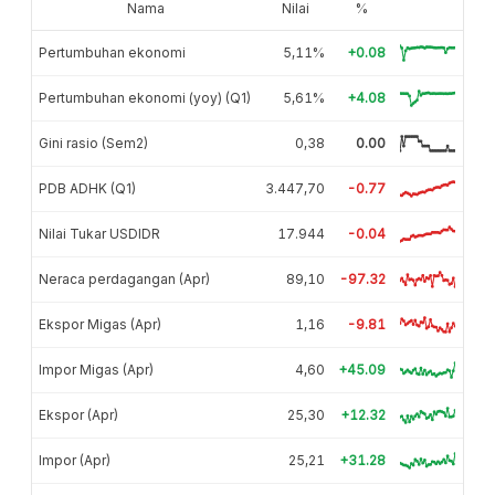
Nama
Nilai
%
Pertumbuhan ekonomi
5,11%
+0.08
Pertumbuhan ekonomi (yoy) (Q1)
5,61%
+4.08
Gini rasio (Sem2)
0,38
0.00
PDB ADHK (Q1)
3.447,70
-0.77
Nilai Tukar USDIDR
17.944
-0.04
Neraca perdagangan (Apr)
89,10
-97.32
Ekspor Migas (Apr)
1,16
-9.81
Impor Migas (Apr)
4,60
+45.09
Ekspor (Apr)
25,30
+12.32
Impor (Apr)
25,21
+31.28