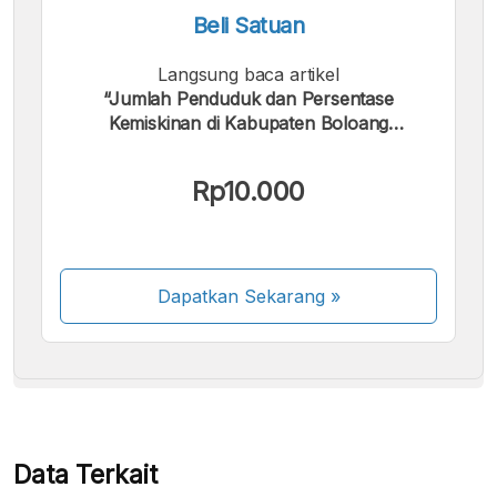
Beli Satuan
Langsung baca artikel
“Jumlah Penduduk dan Persentase
Kemiskinan di Kabupaten Boloang
Mongondow Periode 2004 - 2024”.
Kami menerima pembayaran berikut:
Rp10.000
Dapatkan Sekarang
»
Beberapa metode pembayaran masih dalam
proses aktivasi.
Data Terkait