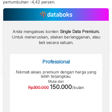
pertumbuhan -4,42 persen.
Anda mengakses konten
Single Data Premium.
Untuk meneruskan, silakan berlangganan, atau
beli secara satuan.
Professional
Nikmati akses premium dengan harga yang
lebih terjangkau.
Mulai dari
A
A
A
150.000
Rp300.000
/bulan
Font
Font
Font
Kecil
Sedang
Besar