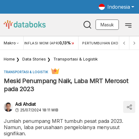
Indonesia
Masuk
2,42%
Makro
0,13%
5,11%
)
INFLASI MOM (APR)
PERTUMBUHAN EKONOMI
Home
Data Stories
Transportasi & Logistik
TRANSPORTASI & LOGISTIK
Meski Penumpang Naik, Laba MRT Merosot
pada 2023
Adi Ahdiat
25/07/2024 18:11 WIB
Jumlah penumpang MRT tumbuh pesat pada 2023.
Namun, laba perusahaan pengelolanya menyusut
signifikan.