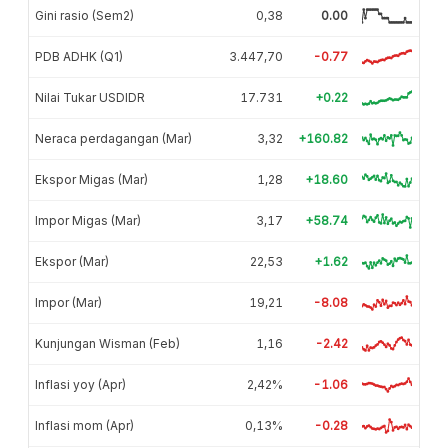
Gini rasio (Sem2)
0,38
0.00
PDB ADHK (Q1)
3.447,70
-0.77
Nilai Tukar USDIDR
17.731
+0.22
Neraca perdagangan (Mar)
3,32
+160.82
Ekspor Migas (Mar)
1,28
+18.60
Impor Migas (Mar)
3,17
+58.74
Ekspor (Mar)
22,53
+1.62
Impor (Mar)
19,21
-8.08
Kunjungan Wisman (Feb)
1,16
-2.42
Inflasi yoy (Apr)
2,42%
-1.06
Inflasi mom (Apr)
0,13%
-0.28