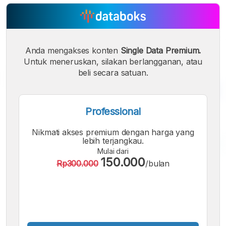
Anda mengakses konten
Single Data Premium.
Untuk meneruskan, silakan berlangganan, atau
beli secara satuan.
Professional
Nikmati akses premium dengan harga yang
lebih terjangkau.
Mulai dari
150.000
Rp300.000
/bulan
A
A
A
Font
Font
Font
Kecil
Sedang
Besar