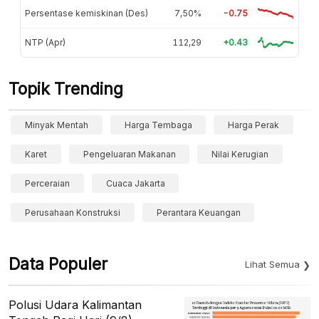
Persentase kemiskinan (Des)
7,50%
-0.75
NTP (Apr)
112,29
+0.43
Topik Trending
Minyak Mentah
Harga Tembaga
Harga Perak
Karet
Pengeluaran Makanan
Nilai Kerugian
Perceraian
Cuaca Jakarta
Perusahaan Konstruksi
Perantara Keuangan
Data Populer
Lihat Semua
Polusi Udara Kalimantan