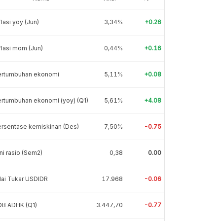
flasi yoy (Jun)
3,34%
+0.26
flasi mom (Jun)
0,44%
+0.16
ertumbuhan ekonomi
5,11%
+0.08
rtumbuhan ekonomi (yoy) (Q1)
5,61%
+4.08
rsentase kemiskinan (Des)
7,50%
-0.75
ni rasio (Sem2)
0,38
0.00
lai Tukar USDIDR
17.968
-0.06
DB ADHK (Q1)
3.447,70
-0.77