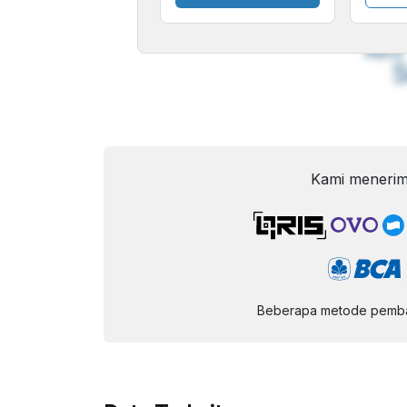
A
Font
F
Kecil
Kami menerim
Beberapa metode pembay