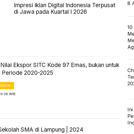
8 
Impresi Iklan Digital Indonesia Terpusat
di Jawa pada Kuartal I 2026
10
Me
Me
Ag
k Nilai Ekspor SITC Kode 97 Emas, bukan untuk
Ch
 Periode 2020-2025
Te
20
ANGAN
 9:36 WIB
In
Pe
In
Sekolah SMA di Lampung | 2024