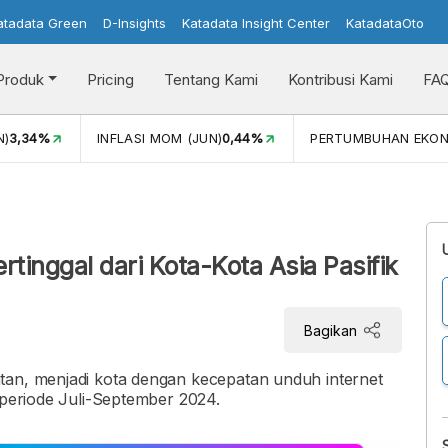
atadata Green
D-Insights
Katadata Insight Center
KatadataOto
Produk
Pricing
Tentang Kami
Kontribusi Kami
FA
N)
3,34%
INFLASI MOM (JUN)
0,44%
PERTUMBUHAN EKO
i
rtinggal dari Kota-Kota Asia Pasifik
Bagikan
tan, menjadi kota dengan kecepatan unduh internet
 periode Juli-September 2024.