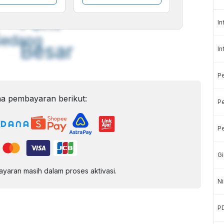
A
A
ont
Font
In
Sedang
Besar
In
P
a pembayaran berikut:
Pe
Pe
Gi
aran masih dalam proses aktivasi.
Ni
P