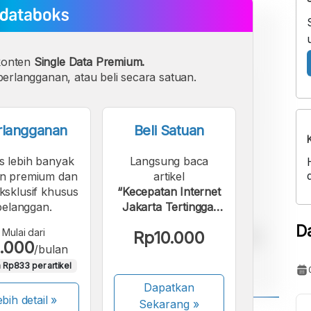
konten
Single Data Premium.
erlangganan, atau beli secara satuan.
rlangganan
Beli Satuan
s lebih banyak
Langsung baca
n premium dan
artikel
eksklusif khusus
“Kecepatan Internet
pelanggan.
Jakarta Tertinggal
dari Kota-Kota Asia
D
Mulai dari
Rp10.000
Pasifik”.
.000
/bulan
 Rp833 per artikel
Dapatkan
bih detail »
Sekarang
»