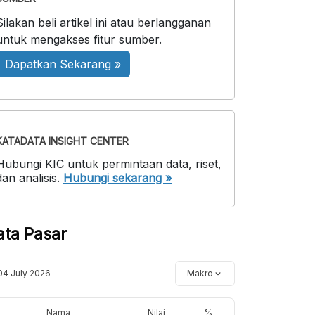
Silakan beli artikel ini atau berlangganan
untuk mengakses fitur sumber.
Dapatkan Sekarang »
KATADATA INSIGHT CENTER
Hubungi KIC untuk permintaan data, riset,
dan analisis.
Hubungi sekarang »
ata Pasar
04 July 2026
Makro
Nama
Nilai
%