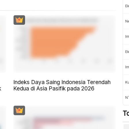
Ek
N
Im
Ek
Im
Indeks Daya Saing Indonesia Terendah
K
k
Kedua di Asia Pasifik pada 2026
NT
T