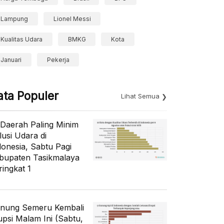
Lampung
Lionel Messi
Kualitas Udara
BMKG
Kota
Januari
Pekerja
ata Populer
Lihat Semua
 Daerah Paling Minim
lusi Udara di
donesia, Sabtu Pagi
bupaten Tasikmalaya
ringkat 1
nung Semeru Kembali
upsi Malam Ini (Sabtu,