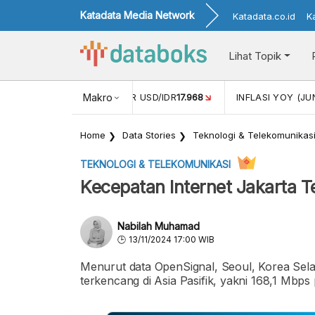
Katadata Media Network
Katadata.co.id
K
Lihat Topik
 (MEI)
1,38
NILAI TUKAR USD/IDR
Makro
17.968
INFLASI YOY (JU
Home
Data Stories
Teknologi & Telekomunikas
TEKNOLOGI & TELEKOMUNIKASI
Kecepatan Internet Jakarta Te
Nabilah Muhamad
13/11/2024 17:00 WIB
Menurut data OpenSignal, Seoul, Korea Sela
terkencang di Asia Pasifik, yakni 168,1 Mbps