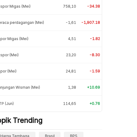
spor Migas (Mei)
758,10
-34.38
eraca perdagangan (Mei)
-1,61
-1,907.18
por Migas (Mei)
4,51
-1.82
spor (Mei)
23,20
-8.30
por (Mei)
24,81
-1.59
unjungan Wisman (Mei)
1,38
+10.69
P (Jun)
114,65
+0.76
opik Trending
Harga Tembaga
Brasil
BPS