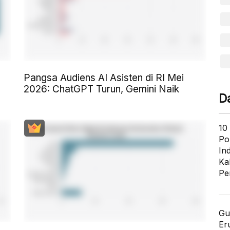
Pangsa Audiens AI Asisten di RI Mei
2026: ChatGPT Turun, Gemini Naik
D
10
Po
In
Ka
Pe
Gu
Er