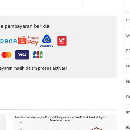
P
a pembayaran berikut:
Gi
P
Ni
aran masih dalam proses aktivasi.
N
Ek
Im
Ek