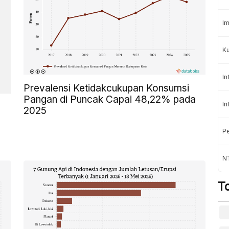
Im
K
In
Prevalensi Ketidakcukupan Konsumsi
Pangan di Puncak Capai 48,22% pada
In
2025
Pe
NT
T