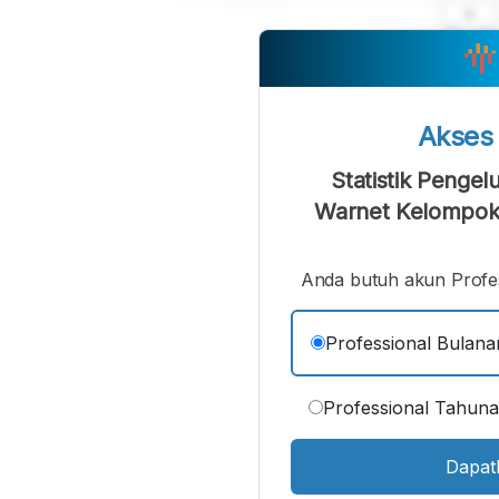
A
Font
F
Kecil
Akse
Statistik Pengel
Warnet Kelompok 
Anda butuh akun Profes
Professional Bulana
Professional Tahun
Dapat