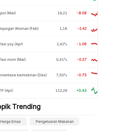
por (Mar)
19,21
-8.08
unjungan Wisman (Feb)
1,16
-2.42
flasi yoy (Apr)
2,42%
-1.06
flasi mom (Mar)
0,41%
-0.27
rsentase kemiskinan (Des)
7,50%
-0.75
P (Apr)
112,29
+0.43
opik Trending
Harga Emas
Pengeluaran Makanan