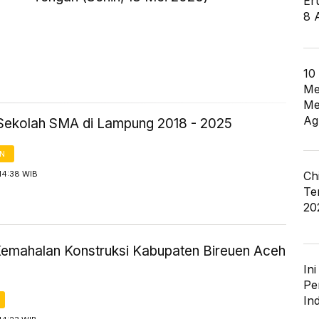
Er
8 
10
Me
Me
Ag
Sekolah SMA di Lampung 2018 - 2025
AN
Ch
14:38 WIB
Te
20
Kemahalan Konstruksi Kabupaten Bireuen Aceh
In
Pe
In