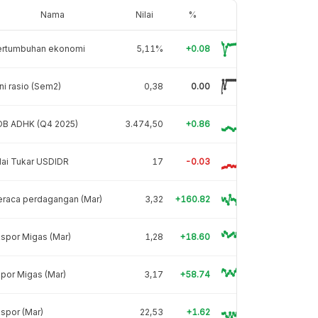
Nama
Nilai
%
ertumbuhan ekonomi
5,11%
+0.08
ni rasio (Sem2)
0,38
0.00
DB ADHK (Q4 2025)
3.474,50
+0.86
lai Tukar USDIDR
17
-0.03
eraca perdagangan (Mar)
3,32
+160.82
spor Migas (Mar)
1,28
+18.60
por Migas (Mar)
3,17
+58.74
spor (Mar)
22,53
+1.62