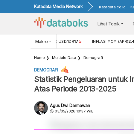
Katadata Media Network
Katadata.co.id
K
Lihat Topik
 (FEB)
1,16
NILAI TUKAR USD/IDR
Makro
17
INFLASI YOY (APR)
2,
Home
Multiple Data
Demografi
DEMOGRAFI
Statistik Pengeluaran untuk 
Atas Periode 2013-2025
Agus Dwi Darmawan
03/05/2026 10:37 WIB