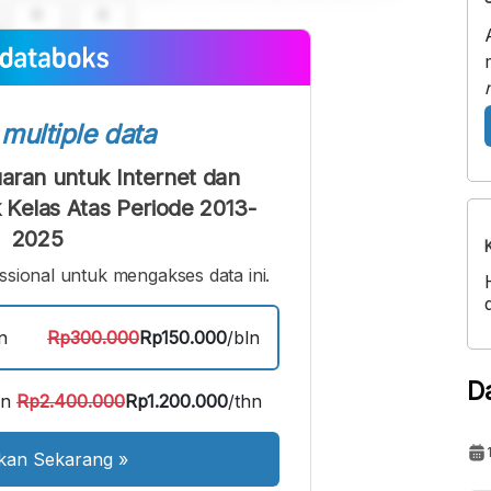
A
A
ont
Font
Sedang
Besar
s
multiple data
uaran untuk Internet dan
Kelas Atas Periode 2013-
2025
sional untuk mengakses data ini.
n
Rp300.000
Rp150.000
/bln
D
an
Rp2.400.000
Rp1.200.000
/thn
kan Sekarang
»