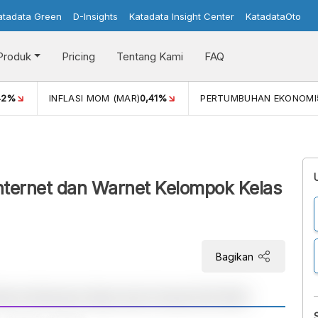
atadata Green
D-Insights
Katadata Insight Center
KatadataOto
Produk
Pricing
Tentang Kami
FAQ
42%
INFLASI MOM (MAR)
0,41%
PERTUMBUHAN EKONOMI
Internet dan Warnet Kelompok Kelas
Bagikan