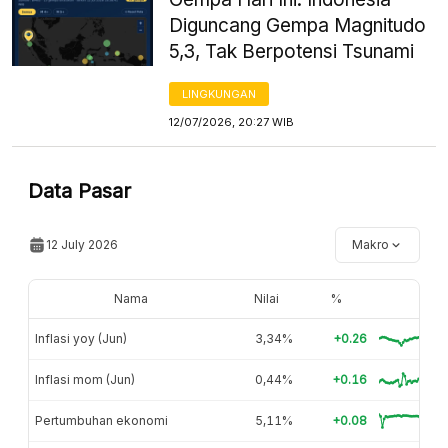
Diguncang Gempa Magnitudo
5,3, Tak Berpotensi Tsunami
LINGKUNGAN
12/07/2026, 20:27 WIB
Data Pasar
12 July 2026
Makro
Nama
Nilai
%
Inflasi yoy (Jun)
3,34%
+0.26
Inflasi mom (Jun)
0,44%
+0.16
Pertumbuhan ekonomi
5,11%
+0.08