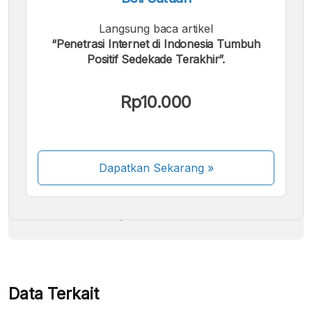
Langsung baca artikel
“Penetrasi Internet di Indonesia Tumbuh
Positif Sedekade Terakhir”.
Kami menerima pembayaran berikut:
Rp10.000
Dapatkan Sekarang
»
Beberapa metode pembayaran masih dalam
proses aktivasi.
Data Terkait