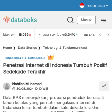
Indonesia
Masuk
Makro
18.059
3,34%
UKAR USD/IDR
INFLASI YOY (JUN)
INFLASI MOM (JUN
Home
Data Stories
Teknologi & Telekomunikasi
TEKNOLOGI & TELEKOMUNIKASI
Penetrasi Internet di Indonesia Tumbuh Positif
Sedekade Terakhir
Nabilah Muhamad
30/08/2024 10:10 WIB
Data BPS menunjukkan, proporsi penduduk berusia 5
tahun ke atas yang pernah mengakses internet di
Indonesia terus tumbuh dalam satu dekade terakhir.