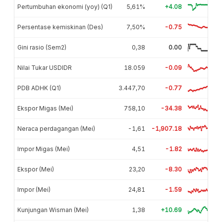
Pertumbuhan ekonomi (yoy) (Q1)
5,61%
+4.08
Persentase kemiskinan (Des)
7,50%
-0.75
Gini rasio (Sem2)
0,38
0.00
Nilai Tukar USDIDR
18.059
-0.09
PDB ADHK (Q1)
3.447,70
-0.77
Ekspor Migas (Mei)
758,10
-34.38
Neraca perdagangan (Mei)
-1,61
-1,907.18
Impor Migas (Mei)
4,51
-1.82
Ekspor (Mei)
23,20
-8.30
Impor (Mei)
24,81
-1.59
Kunjungan Wisman (Mei)
1,38
+10.69