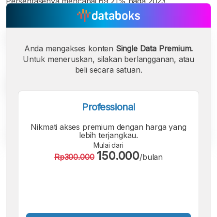
Persentasenya mencapai 69,21% pada 2023.
Anda mengakses konten
Single Data Premium.
Untuk meneruskan, silakan berlangganan, atau
beli secara satuan.
Professional
Nikmati akses premium dengan harga yang
lebih terjangkau.
Mulai dari
150.000
Rp300.000
/bulan
A
A
A
Font
Font
Font
Kecil
Sedang
Besar