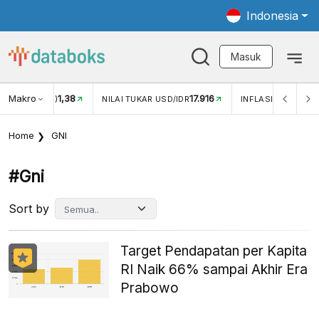
Indonesia
Masuk
Makro
17.916
2,88%
-
KAR USD/IDR
INFLASI YOY (JUL)
INFLASI MOM (JUL)
Home
GNI
#gni
Sort by
Target Pendapatan per Kapita
RI Naik 66% sampai Akhir Era
Prabowo