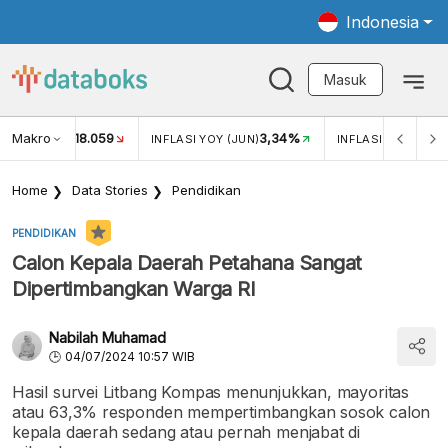
Indonesia
Masuk
Makro
18.059
3,34%
UKAR USD/IDR
INFLASI YOY (JUN)
INFLASI MOM (JUN
Home
Data Stories
Pendidikan
PENDIDIKAN
Calon Kepala Daerah Petahana Sangat
Dipertimbangkan Warga RI
Nabilah Muhamad
04/07/2024 10:57 WIB
Hasil survei Litbang Kompas menunjukkan, mayoritas
atau 63,3% responden mempertimbangkan sosok calon
kepala daerah sedang atau pernah menjabat di