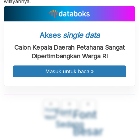
wilayahnya.
Akses
single data
Calon Kepala Daerah Petahana Sangat
Dipertimbangkan Warga RI
Masuk untuk baca
»
A
A
A
Font
Font
Font
Kecil
Sedang
Besar