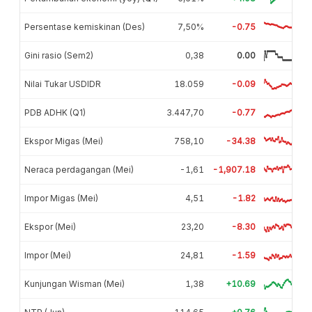
Persentase kemiskinan (Des)
7,50%
-0.75
Gini rasio (Sem2)
0,38
0.00
Nilai Tukar USDIDR
18.059
-0.09
PDB ADHK (Q1)
3.447,70
-0.77
Ekspor Migas (Mei)
758,10
-34.38
Neraca perdagangan (Mei)
-1,61
-1,907.18
Impor Migas (Mei)
4,51
-1.82
Ekspor (Mei)
23,20
-8.30
Impor (Mei)
24,81
-1.59
Kunjungan Wisman (Mei)
1,38
+10.69