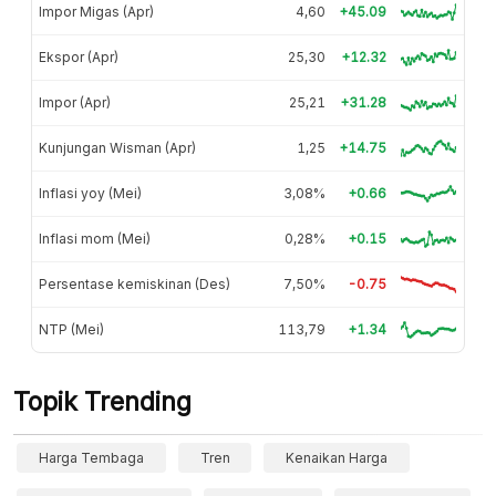
Impor Migas (Apr)
4,60
+45.09
Ekspor (Apr)
25,30
+12.32
Impor (Apr)
25,21
+31.28
Kunjungan Wisman (Apr)
1,25
+14.75
Inflasi yoy (Mei)
3,08%
+0.66
Inflasi mom (Mei)
0,28%
+0.15
Persentase kemiskinan (Des)
7,50%
-0.75
NTP (Mei)
113,79
+1.34
Topik Trending
Harga Tembaga
Tren
Kenaikan Harga