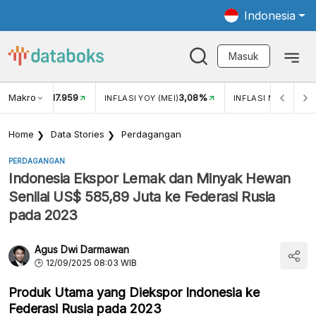
Indonesia
Masuk
Makro
17.959
3,08%
0,28%
/IDR
INFLASI YOY (MEI)
INFLASI MOM (MEI)
Home
Data Stories
Perdagangan
PERDAGANGAN
Indonesia Ekspor Lemak dan Minyak Hewan
Senilai US$ 585,89 Juta ke Federasi Rusia
pada 2023
Agus Dwi Darmawan
12/09/2025 08:03 WIB
Produk Utama yang Diekspor Indonesia ke
Federasi Rusia pada 2023