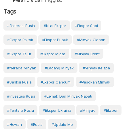
Perancis dan Inggris.
Tags
#Federasi Rusia
#Nilai Ekspor
#ekspor Sapi
#ekspor Rokok
#ekspor Pupuk
#minyak Olahan
#ekspor Telur
#ekspor Migas
#minyak Brent
#neraca Minyak
#ladang Minyak
#minyak Kelapa
#sanksi Rusia
#ekspor Gandum
#pasokan Minyak
#investasi Rusia
#lemak Dan Minyak Nabati
#tentara Rusia
#ekspor Ukraina
#Minyak
#Ekspor
#Hewan
#Rusia
#Update Me