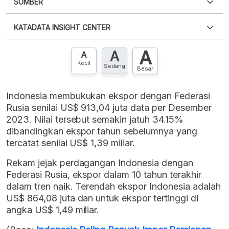
SUMBER
PDF
PNG
Silakan
login
untuk mengakses informasi ini
.
Belum
KATADATA INSIGHT CENTER
punya akun?
Silakan
Daftar sekarang
,
GRATIS!
XLS
EMBED
A
A
Hubungi sekarang »
A
Kecil
Sedang
Besar
Indonesia membukukan ekspor dengan Federasi
Rusia senilai US$ 913,04 juta data per Desember
2023. Nilai tersebut semakin jatuh 34.15%
dibandingkan ekspor tahun sebelumnya yang
tercatat senilai US$ 1,39 miliar.
Rekam jejak perdagangan Indonesia dengan
Federasi Rusia, ekspor dalam 10 tahun terakhir
dalam tren naik. Terendah ekspor Indonesia adalah
US$ 864,08 juta dan untuk ekspor tertinggi di
angka US$ 1,49 miliar.