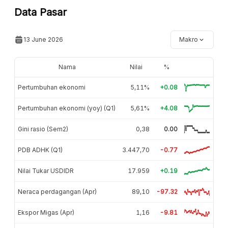
Data Pasar
13 June 2026
Makro
Nama
Nilai
%
Pertumbuhan ekonomi
5,11%
+0.08
Pertumbuhan ekonomi (yoy) (Q1)
5,61%
+4.08
Gini rasio (Sem2)
0,38
0.00
PDB ADHK (Q1)
3.447,70
-0.77
Nilai Tukar USDIDR
17.959
+0.19
Neraca perdagangan (Apr)
89,10
-97.32
Ekspor Migas (Apr)
1,16
-9.81