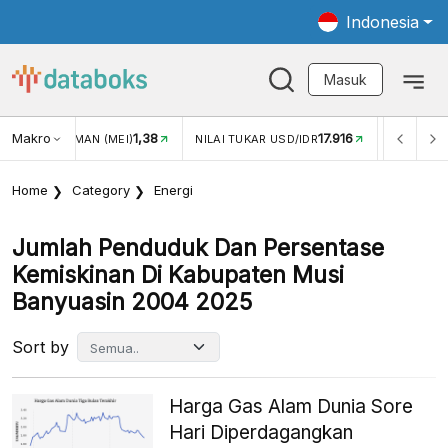
Indonesia
Masuk
Makro
1,38
17.916
JUNGAN WISMAN (MEI)
NILAI TUKAR USD/IDR
INFLASI Y
Home
Category
Energi
Jumlah Penduduk Dan Persentase
Kemiskinan Di Kabupaten Musi
Banyuasin 2004 2025
Sort by
Harga Gas Alam Dunia Sore
Hari Diperdagangkan