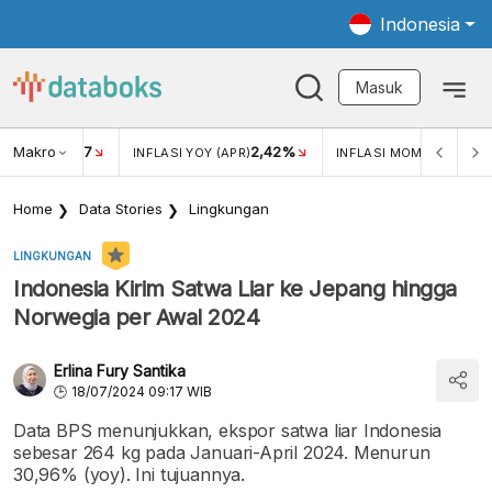
Indonesia
Masuk
Makro
17
2,42%
0,4
KAR USD/IDR
INFLASI YOY (APR)
INFLASI MOM (MAR)
Home
Data Stories
Lingkungan
LINGKUNGAN
Indonesia Kirim Satwa Liar ke Jepang hingga
Norwegia per Awal 2024
Erlina Fury Santika
18/07/2024 09:17 WIB
Data BPS menunjukkan, ekspor satwa liar Indonesia
sebesar 264 kg pada Januari-April 2024. Menurun
30,96% (yoy). Ini tujuannya.