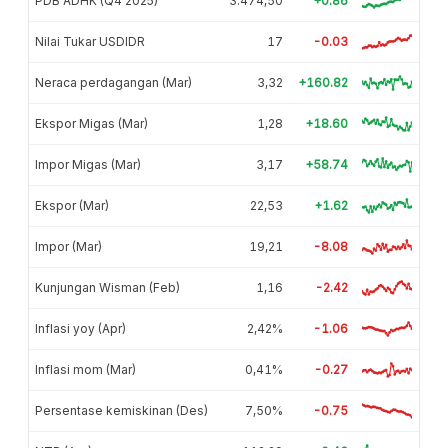
PDB ADHK (Q4 2025)
3.474,50
+0.86
Nilai Tukar USDIDR
17
-0.03
Neraca perdagangan (Mar)
3,32
+160.82
Ekspor Migas (Mar)
1,28
+18.60
Impor Migas (Mar)
3,17
+58.74
Ekspor (Mar)
22,53
+1.62
Impor (Mar)
19,21
-8.08
Kunjungan Wisman (Feb)
1,16
-2.42
Inflasi yoy (Apr)
2,42%
-1.06
Inflasi mom (Mar)
0,41%
-0.27
Persentase kemiskinan (Des)
7,50%
-0.75