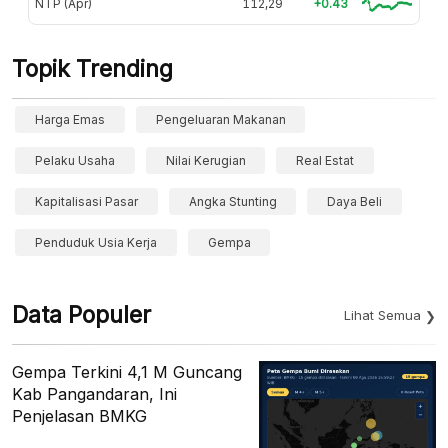
NTP (Apr)
112,29
+0.43
Topik Trending
Harga Emas
Pengeluaran Makanan
Pelaku Usaha
Nilai Kerugian
Real Estat
Kapitalisasi Pasar
Angka Stunting
Daya Beli
Penduduk Usia Kerja
Gempa
Data Populer
Lihat Semua
Gempa Terkini 4,1 M Guncang
Kab Pangandaran, Ini
Penjelasan BMKG