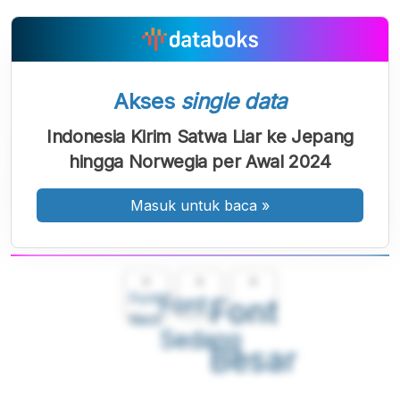
Akses
single data
Indonesia Kirim Satwa Liar ke Jepang
hingga Norwegia per Awal 2024
Masuk untuk baca
»
A
A
A
Font
Font
Font
Kecil
Sedang
Besar