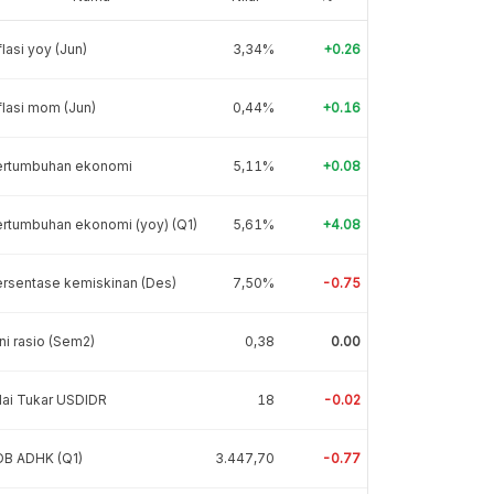
flasi yoy (Jun)
3,34%
+0.26
flasi mom (Jun)
0,44%
+0.16
ertumbuhan ekonomi
5,11%
+0.08
rtumbuhan ekonomi (yoy) (Q1)
5,61%
+4.08
rsentase kemiskinan (Des)
7,50%
-0.75
ni rasio (Sem2)
0,38
0.00
lai Tukar USDIDR
18
-0.02
DB ADHK (Q1)
3.447,70
-0.77