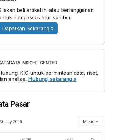
Silakan beli artikel ini atau berlangganan
untuk mengakses fitur sumber.
Dapatkan Sekarang »
KATADATA INSIGHT CENTER
Hubungi KIC untuk permintaan data, riset,
dan analisis.
Hubungi sekarang »
ata Pasar
23 July 2026
Makro
Nama
Nilai
%