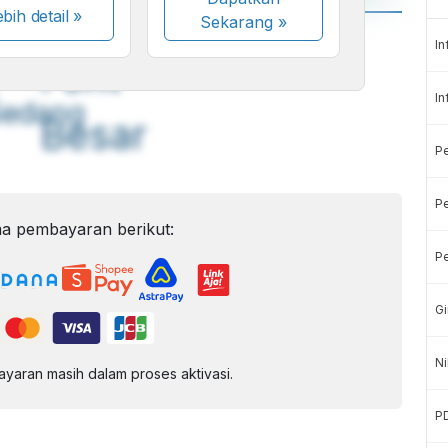
bih detail »
Sekarang
»
A
A
In
ont
Font
In
Sedang
Besar
P
Pe
a pembayaran berikut:
Pe
Gi
Ni
aran masih dalam proses aktivasi.
P