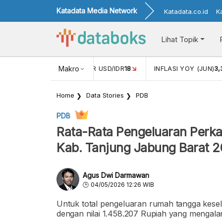
Katadata Media Network
Katadata.co.id
K
Lihat Topik
 (MEI)
1,38
NILAI TUKAR USD/IDR
Makro
18
INFLASI YOY (JUN)
3
Home
Data Stories
PDB
PDB
Rata-Rata Pengeluaran Perka
Kab. Tanjung Jabung Barat 2
Agus Dwi Darmawan
04/05/2026 12:26 WIB
Untuk total pengeluaran rumah tangga keselu
dengan nilai 1.458.207 Rupiah yang mengalam