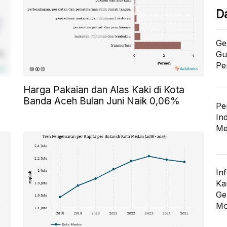
D
Ge
Gu
Pe
Harga Pakaian dan Alas Kaki di Kota
Banda Aceh Bulan Juni Naik 0,06%
Pe
In
Me
In
Ka
Ge
Mo