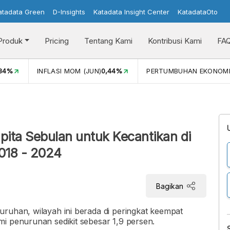
atadata Green
D-Insights
Katadata Insight Center
KatadataOto
Produk
Pricing
Tentang Kami
Kontribusi Kami
FA
,34%
INFLASI MOM (JUN)
0,44%
PERTUMBUHAN EKONOM
pita Sebulan untuk Kecantikan di
018 - 2024
Bagikan
ruhan, wilayah ini berada di peringkat keempat
i penurunan sedikit sebesar 1,9 persen.