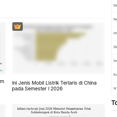
Ek
N
Im
Ek
Im
K
am
Ini Jenis Mobil Listrik Terlaris di China
pada Semester I 2026
NT
T