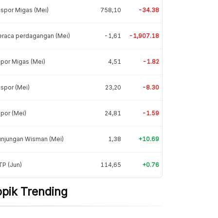
spor Migas (Mei)
758,10
-34.38
eraca perdagangan (Mei)
-1,61
-1,907.18
por Migas (Mei)
4,51
-1.82
spor (Mei)
23,20
-8.30
por (Mei)
24,81
-1.59
unjungan Wisman (Mei)
1,38
+10.69
P (Jun)
114,65
+0.76
opik Trending