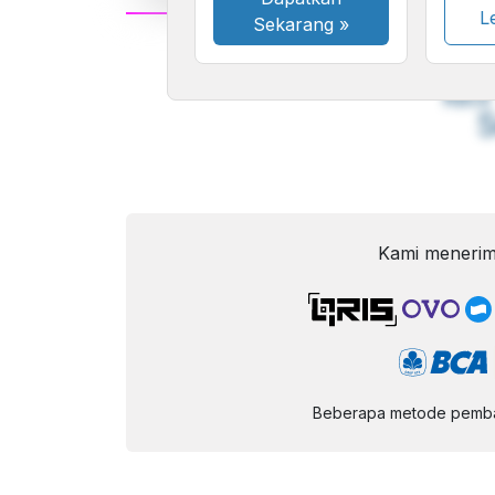
Le
Sekarang
»
A
Font
F
Kecil
Kami menerim
Beberapa metode pembay