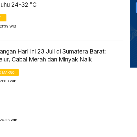
Suhu 24-32 °C
FI
21:39 WIB
ngan Hari Ini 23 Juli di Sumatera Barat:
elur, Cabai Merah dan Minyak Naik
& MAKRO
21:00 WIB
 20:26 WIB