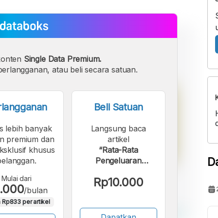
konten
Single Data Premium.
erlangganan, atau beli secara satuan.
rlangganan
Beli Satuan
s lebih banyak
Langsung baca
n premium dan
artikel
eksklusif khusus
“Rata-Rata
D
pelanggan.
Pengeluaran
Perkapita Sebulan
Mulai dari
Rp10.000
untuk Kecantikan di
.000
/bulan
Kab. Tanjung
 Rp833 per artikel
Jabung Barat 2018 -
2024”.
Dapatkan