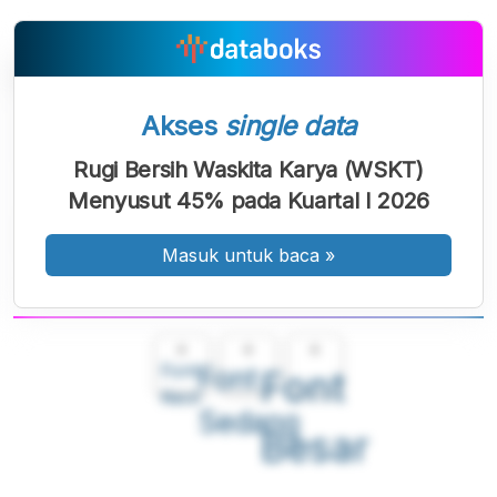
Akses
single data
Rugi Bersih Waskita Karya (WSKT)
Menyusut 45% pada Kuartal I 2026
Masuk untuk baca
»
A
A
A
Font
Font
Font
Kecil
Sedang
Besar