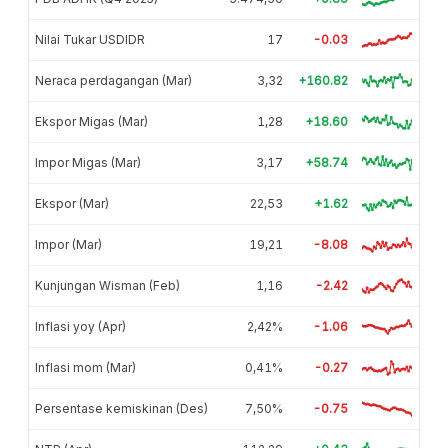
Nilai Tukar USDIDR
17
-0.03
Neraca perdagangan (Mar)
3,32
+160.82
Ekspor Migas (Mar)
1,28
+18.60
Impor Migas (Mar)
3,17
+58.74
Ekspor (Mar)
22,53
+1.62
Impor (Mar)
19,21
-8.08
Kunjungan Wisman (Feb)
1,16
-2.42
Inflasi yoy (Apr)
2,42%
-1.06
Inflasi mom (Mar)
0,41%
-0.27
Persentase kemiskinan (Des)
7,50%
-0.75