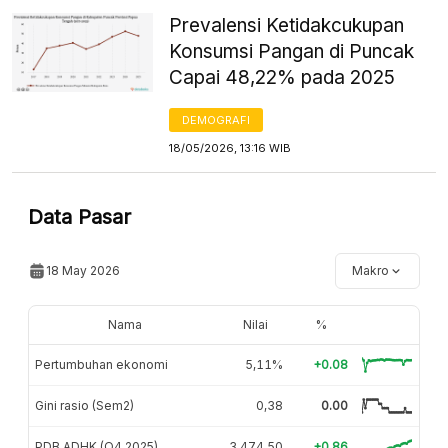
Prevalensi Ketidakcukupan
Konsumsi Pangan di Puncak
Capai 48,22% pada 2025
DEMOGRAFI
18/05/2026, 13:16 WIB
Data Pasar
18 May 2026
Makro
Nama
Nilai
%
Pertumbuhan ekonomi
5,11%
+0.08
Gini rasio (Sem2)
0,38
0.00
PDB ADHK (Q4 2025)
3.474,50
+0.86