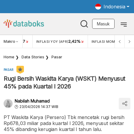
Indonesia
Masuk
Makro
17
2,42%
0,4
KAR USD/IDR
INFLASI YOY (APR)
INFLASI MOM (MAR)
Home
Data Stories
Pasar
PASAR
Rugi Bersih Waskita Karya (WSKT) Menyusut
45% pada Kuartal I 2026
Nabilah Muhamad
23/04/2026 14:37 WIB
PT Waskita Karya (Persero) Tbk mencetak rugi bersih
Rp678,03 miliar pada kuartal I 2026, menyusut sekitar
45% dibanding kerugian kuartal I tahun lalu.