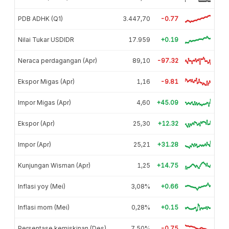
PDB ADHK (Q1)
3.447,70
-0.77
Nilai Tukar USDIDR
17.959
+0.19
Neraca perdagangan (Apr)
89,10
-97.32
Ekspor Migas (Apr)
1,16
-9.81
Impor Migas (Apr)
4,60
+45.09
Ekspor (Apr)
25,30
+12.32
Impor (Apr)
25,21
+31.28
Kunjungan Wisman (Apr)
1,25
+14.75
Inflasi yoy (Mei)
3,08%
+0.66
Inflasi mom (Mei)
0,28%
+0.15
Persentase kemiskinan (Des)
7,50%
-0.75