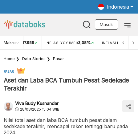
Indonesia
Masuk
Makro
17.959
3,08%
UKAR USD/IDR
INFLASI YOY (MEI)
INFLASI MOM (MEI)
Home
Data Stories
Pasar
PASAR
Aset dan Laba BCA Tumbuh Pesat Sedekade
Terakhir
Viva Budy Kusnandar
28/08/2025 15:04 WIB
Nilai total aset dan laba BCA tumbuh pesat dalam
sedekade terakhir, mencapai rekor tertinggi baru pada
2024.