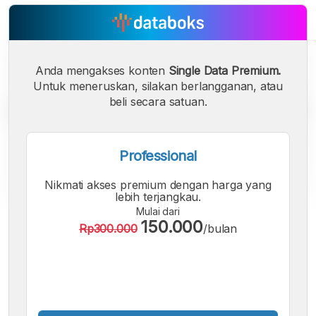
Anda mengakses konten
Single Data Premium.
Untuk meneruskan, silakan berlangganan, atau
beli secara satuan.
Professional
Nikmati akses premium dengan harga yang
lebih terjangkau.
Mulai dari
A
A
A
150.000
Rp300.000
/bulan
Font
Font
Font
Kecil
Sedang
Besar