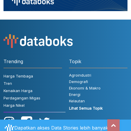
Trending
Topik
Agroindustri
Harga Tembaga
Demografi
Tren
Ekonomi & Makro
Kenaikan Harga
Energi
Perdagangan Migas
Kelautan
Harga Nikel
Lihat Semua Topik
Dapatkan akses Data Stories lebih banyak