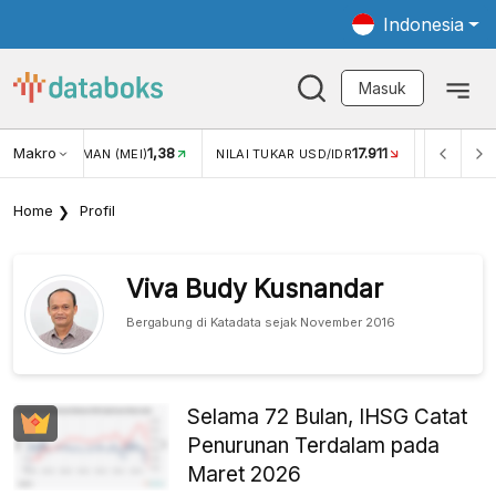
Indonesia
Masuk
Makro
17.911
2,88%
-0
KAR USD/IDR
INFLASI YOY (JUL)
INFLASI MOM (JUL)
Home
Profil
Viva Budy Kusnandar
Bergabung di Katadata sejak November 2016
Selama 72 Bulan, IHSG Catat
Penurunan Terdalam pada
Maret 2026