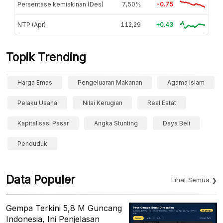
Persentase kemiskinan (Des)
7,50%
-0.75
NTP (Apr)
112,29
+0.43
Topik Trending
Harga Emas
Pengeluaran Makanan
Agama Islam
Pelaku Usaha
Nilai Kerugian
Real Estat
Kapitalisasi Pasar
Angka Stunting
Daya Beli
Penduduk
Data Populer
Lihat Semua
Gempa Terkini 5,8 M Guncang
Indonesia, Ini Penjelasan