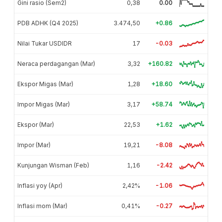
Gini rasio (Sem2)
0,38
0.00
PDB ADHK (Q4 2025)
3.474,50
+0.86
Nilai Tukar USDIDR
17
-0.03
Neraca perdagangan (Mar)
3,32
+160.82
Ekspor Migas (Mar)
1,28
+18.60
Impor Migas (Mar)
3,17
+58.74
Ekspor (Mar)
22,53
+1.62
Impor (Mar)
19,21
-8.08
Kunjungan Wisman (Feb)
1,16
-2.42
Inflasi yoy (Apr)
2,42%
-1.06
Inflasi mom (Mar)
0,41%
-0.27