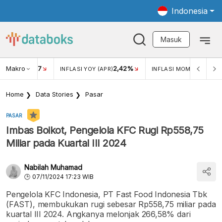
Indonesia
Masuk
Makro
17
2,42%
0,4
KAR USD/IDR
INFLASI YOY (APR)
INFLASI MOM (MAR)
Home
Data Stories
Pasar
PASAR
Imbas Boikot, Pengelola KFC Rugi Rp558,75
Miliar pada Kuartal III 2024
Nabilah Muhamad
07/11/2024 17:23 WIB
Pengelola KFC Indonesia, PT Fast Food Indonesia Tbk
(FAST), membukukan rugi sebesar Rp558,75 miliar pada
kuartal III 2024. Angkanya melonjak 266,58% dari