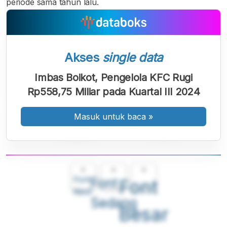
periode sama tahun lalu.
Akses
single data
Imbas Boikot, Pengelola KFC Rugi
Rp558,75 Miliar pada Kuartal III 2024
Masuk untuk baca
»
A
A
A
Font
Font
Font
Kecil
Sedang
Besar