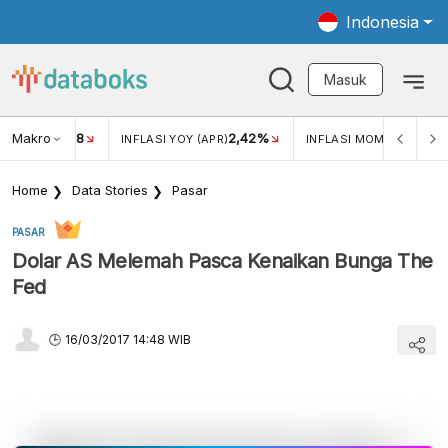
Indonesia
Masuk
Makro
18
2,42%
0,1
KAR USD/IDR
INFLASI YOY (APR)
INFLASI MOM (APR)
Home
Data Stories
Pasar
PASAR
Dolar AS Melemah Pasca Kenaikan Bunga The
Fed
16/03/2017 14:48 WIB