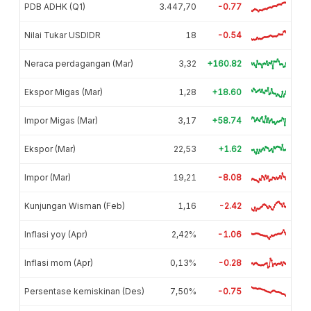
PDB ADHK (Q1)
3.447,70
-0.77
Nilai Tukar USDIDR
18
-0.54
Neraca perdagangan (Mar)
3,32
+160.82
Ekspor Migas (Mar)
1,28
+18.60
Impor Migas (Mar)
3,17
+58.74
Ekspor (Mar)
22,53
+1.62
Impor (Mar)
19,21
-8.08
Kunjungan Wisman (Feb)
1,16
-2.42
Inflasi yoy (Apr)
2,42%
-1.06
Inflasi mom (Apr)
0,13%
-0.28
Persentase kemiskinan (Des)
7,50%
-0.75