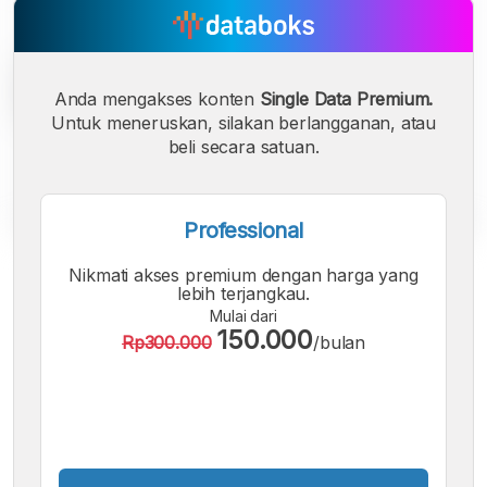
Anda mengakses konten
Single Data Premium.
Untuk meneruskan, silakan berlangganan, atau
beli secara satuan.
Professional
A
A
A
Nikmati akses premium dengan harga yang
Font
Font
Font
lebih terjangkau.
Kecil
Mulai dari
Sedang
150.000
Rp300.000
/bulan
Besar