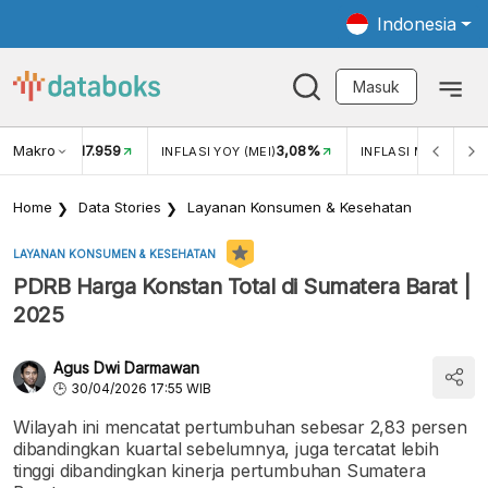
Indonesia
Masuk
Makro
17.959
3,08%
UKAR USD/IDR
INFLASI YOY (MEI)
INFLASI MOM (MEI)
Home
Data Stories
Layanan Konsumen & Kesehatan
LAYANAN KONSUMEN & KESEHATAN
PDRB Harga Konstan Total di Sumatera Barat |
2025
Agus Dwi Darmawan
30/04/2026 17:55 WIB
Wilayah ini mencatat pertumbuhan sebesar 2,83 persen
dibandingkan kuartal sebelumnya, juga tercatat lebih
tinggi dibandingkan kinerja pertumbuhan Sumatera