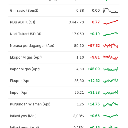
Gini rasio (Sem2)
0,38
0.00
PDB ADHK (Q1)
3.447,70
-0.77
Nilai Tukar USDIDR
17.959
+0.19
Neraca perdagangan (Apr)
89,10
-97.32
Ekspor Migas (Apr)
1,16
-9.81
Impor Migas (Apr)
4,60
+45.09
Ekspor (Apr)
25,30
+12.32
Impor (Apr)
25,21
+31.28
Kunjungan Wisman (Apr)
1,25
+14.75
Inflasi yoy (Mei)
3,08%
+0.66
Inflasi mom (Mei)
0,28%
+0.15