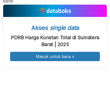
Barat.
Akses
single data
A
A
A
PDRB Harga Konstan Total di Sumatera
Font
Font
Font
Barat | 2025
Kecil
Sedang
Besar
Masuk untuk baca
»