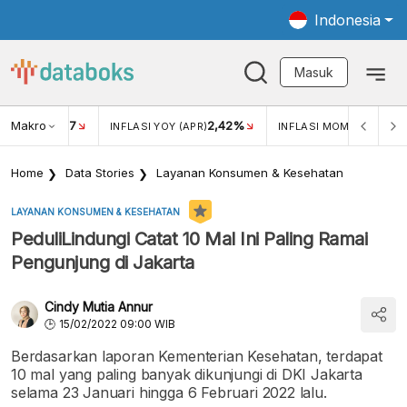
Indonesia
Masuk
Makro
17
2,42%
0,4
KAR USD/IDR
INFLASI YOY (APR)
INFLASI MOM (MAR)
Home
Data Stories
Layanan Konsumen & Kesehatan
LAYANAN KONSUMEN & KESEHATAN
PeduliLindungi Catat 10 Mal Ini Paling Ramai
Pengunjung di Jakarta
Cindy Mutia Annur
15/02/2022 09:00 WIB
Berdasarkan laporan Kementerian Kesehatan, terdapat
10 mal yang paling banyak dikunjungi di DKI Jakarta
selama 23 Januari hingga 6 Februari 2022 lalu.