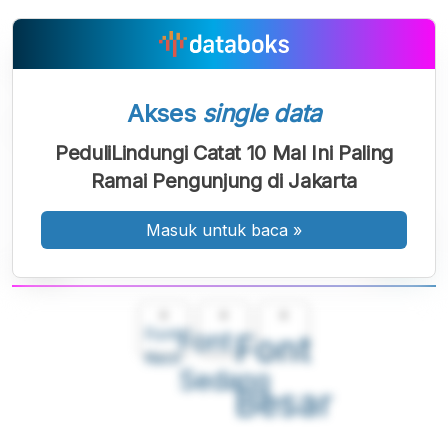
Akses
single data
PeduliLindungi Catat 10 Mal Ini Paling
Ramai Pengunjung di Jakarta
Masuk untuk baca
»
A
A
A
Font
Font
Font
Kecil
Sedang
Besar