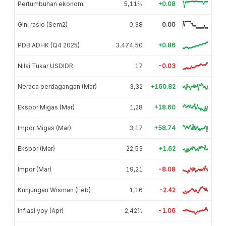
Pertumbuhan ekonomi
5,11%
+0.08
Gini rasio (Sem2)
0,38
0.00
PDB ADHK (Q4 2025)
3.474,50
+0.86
Nilai Tukar USDIDR
17
-0.03
Neraca perdagangan (Mar)
3,32
+160.82
Ekspor Migas (Mar)
1,28
+18.60
Impor Migas (Mar)
3,17
+58.74
Ekspor (Mar)
22,53
+1.62
Impor (Mar)
19,21
-8.08
Kunjungan Wisman (Feb)
1,16
-2.42
Inflasi yoy (Apr)
2,42%
-1.06