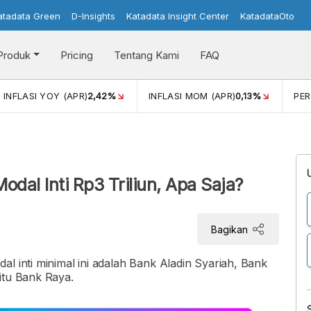
atadata Green
D-Insights
Katadata Insight Center
KatadataOto
Produk
Pricing
Tentang Kami
FAQ
)
2,42%
INFLASI MOM (APR)
0,13%
PERTUMBUHAN EKONO
odal Inti Rp3 Triliun, Apa Saja?
Bagikan
l inti minimal ini adalah Bank Aladin Syariah, Bank
itu Bank Raya.