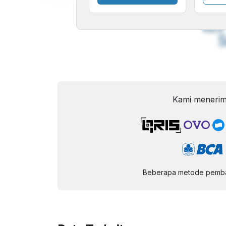
A
Font
F
Kecil
Kami menerim
Beberapa metode pembay