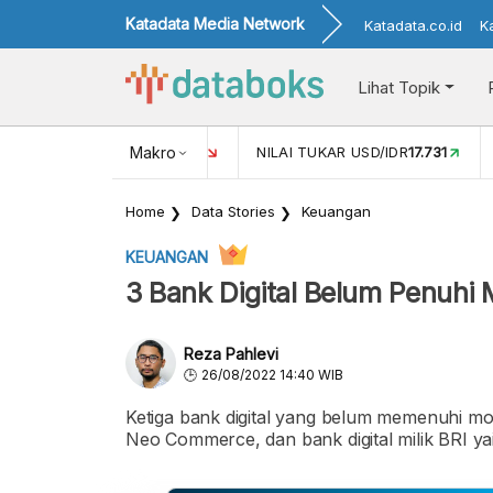
Katadata Media Network
Katadata.co.id
K
Lihat Topik
 (FEB)
1,16
NILAI TUKAR USD/IDR
Makro
17.731
INFLASI YOY (APR
Home
Data Stories
Keuangan
KEUANGAN
3 Bank Digital Belum Penuhi M
Reza Pahlevi
26/08/2022 14:40 WIB
Ketiga bank digital yang belum memenuhi moda
Neo Commerce, dan bank digital milik BRI ya