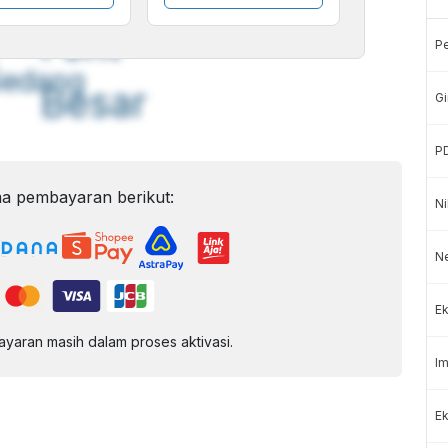
A
A
ont
Font
P
Sedang
Besar
Gi
P
a pembayaran berikut:
Ni
N
Ek
aran masih dalam proses aktivasi.
Im
Ek