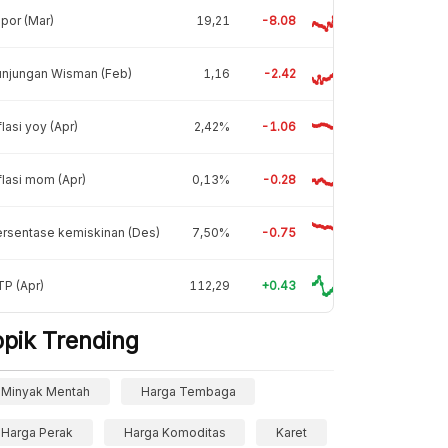
por (Mar)
19,21
-8.08
unjungan Wisman (Feb)
1,16
-2.42
flasi yoy (Apr)
2,42%
-1.06
flasi mom (Apr)
0,13%
-0.28
rsentase kemiskinan (Des)
7,50%
-0.75
P (Apr)
112,29
+0.43
opik Trending
Minyak Mentah
Harga Tembaga
Harga Perak
Harga Komoditas
Karet