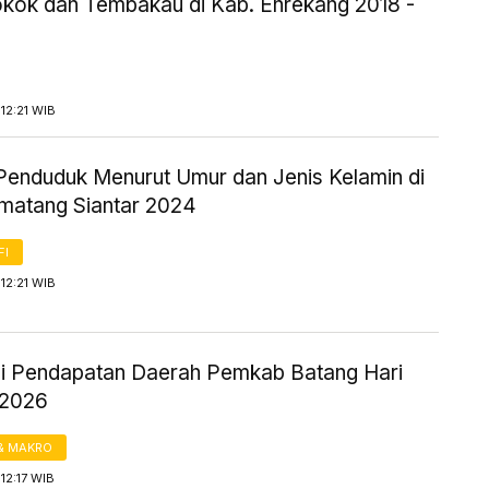
okok dan Tembakau di Kab. Enrekang 2018 -
12:21 WIB
Penduduk Menurut Umur dan Jenis Kelamin di
matang Siantar 2024
FI
12:21 WIB
si Pendapatan Daerah Pemkab Batang Hari
 2026
& MAKRO
12:17 WIB