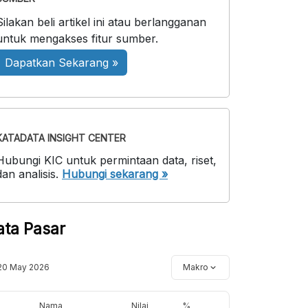
Silakan beli artikel ini atau berlangganan
untuk mengakses fitur sumber.
Dapatkan Sekarang »
KATADATA INSIGHT CENTER
Hubungi KIC untuk permintaan data, riset,
dan analisis.
Hubungi sekarang »
ata Pasar
20 May 2026
Makro
Nama
Nilai
%