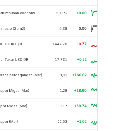
ertumbuhan ekonomi
5,11%
+0.08
ni rasio (Sem2)
0,38
0.00
DB ADHK (Q1)
3.447,70
-0.77
lai Tukar USDIDR
17.731
+0.22
eraca perdagangan (Mar)
3,32
+160.82
spor Migas (Mar)
1,28
+18.60
por Migas (Mar)
3,17
+58.74
spor (Mar)
22,53
+1.62