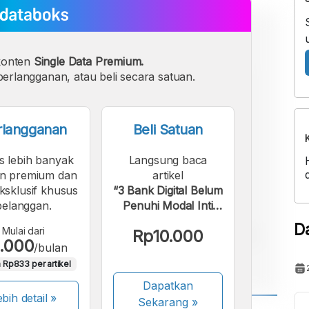
konten
Single Data Premium.
erlangganan, atau beli secara satuan.
rlangganan
Beli Satuan
s lebih banyak
Langsung baca
n premium dan
artikel
eksklusif khusus
“3 Bank Digital Belum
pelanggan.
Penuhi Modal Inti
Rp3 Triliun, Apa
D
Mulai dari
Rp10.000
Saja?”.
.000
/bulan
 Rp833 per artikel
Dapatkan
bih detail »
Sekarang
»