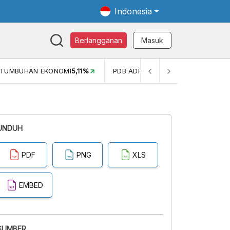
Indonesia
Berlangganan
Masuk
MI
5,11%
PDB ADHK (Q1)
3.447,70
GINI RASIO (SEM2)
0,38
UNDUH
PDF
PNG
XLS
EMBED
SUMBER