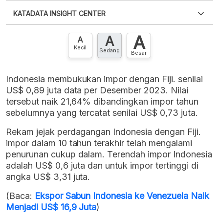
Silakan
login
untuk mengakses informasi ini
.
Belum
KATADATA INSIGHT CENTER
punya akun?
Silakan
Daftar sekarang
,
GRATIS!
XLS
EMBED
A
A
Hubungi sekarang »
A
Kecil
Sedang
Besar
Indonesia membukukan impor dengan Fiji. senilai
US$ 0,89 juta data per Desember 2023. Nilai
tersebut naik 21,64% dibandingkan impor tahun
sebelumnya yang tercatat senilai US$ 0,73 juta.
Rekam jejak perdagangan Indonesia dengan Fiji.
impor dalam 10 tahun terakhir telah mengalami
penurunan cukup dalam. Terendah impor Indonesia
adalah US$ 0,6 juta dan untuk impor tertinggi di
angka US$ 3,31 juta.
(Baca:
Ekspor Sabun Indonesia ke Venezuela Naik
Menjadi US$ 16,9 Juta
)