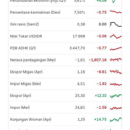
Pertumbuhan ekonomi (yoy) (Q1)
5,61%
+4.08
Persentase kemiskinan (Des)
7,50%
-0.75
Gini rasio (Sem2)
0,38
0.00
Nilai Tukar USDIDR
17.968
-0.06
PDB ADHK (Q1)
3.447,70
-0.77
Neraca perdagangan (Mei)
-1,61
-1,907.18
Ekspor Migas (Apr)
1,16
-9.81
Impor Migas (Mei)
4,51
-1.82
Ekspor (Apr)
25,30
+12.32
Impor (Mei)
24,81
-1.59
Kunjungan Wisman (Apr)
1,25
+14.75