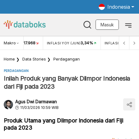
Indonesia
Masuk
Makro
17.968
3,34%
UKAR USD/IDR
INFLASI YOY (JUN)
INFLASI MOM (JUN
Home
Data Stories
Perdagangan
PERDAGANGAN
Inilah Produk yang Banyak Diimpor Indonesia
dari Fiji pada 2023
Agus Dwi Darmawan
11/03/2026 10:59 WIB
Produk Utama yang Diimpor Indonesia dari Fiji
pada 2023