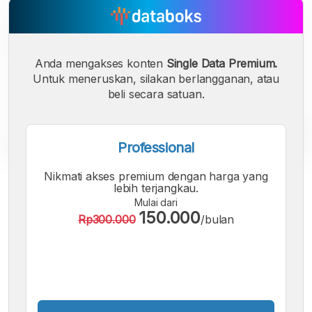
Anda mengakses konten
Single Data Premium.
Untuk meneruskan, silakan berlangganan, atau
beli secara satuan.
Professional
Nikmati akses premium dengan harga yang
A
A
A
lebih terjangkau.
Font
Font
Font
Mulai dari
Kecil
150.000
Rp300.000
/bulan
Sedang
Besar