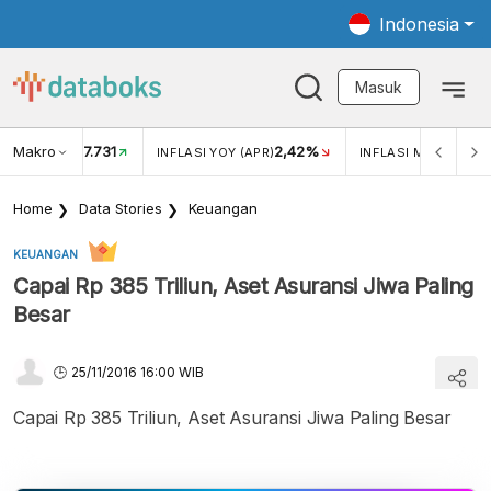
Indonesia
Masuk
Makro
17.731
2,42%
KAR USD/IDR
INFLASI YOY (APR)
INFLASI MOM (APR)
Home
Data Stories
Keuangan
KEUANGAN
Capai Rp 385 Triliun, Aset Asuransi Jiwa Paling
Besar
25/11/2016 16:00 WIB
Capai Rp 385 Triliun, Aset Asuransi Jiwa Paling Besar