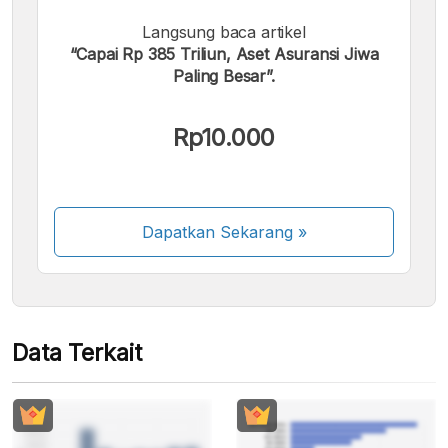
Langsung baca artikel
“Capai Rp 385 Triliun, Aset Asuransi Jiwa
Kami menerima pembayaran berikut:
Paling Besar”.
Rp10.000
Beberapa metode pembayaran masih dalam
Dapatkan Sekarang
»
proses aktivasi.
Data Terkait