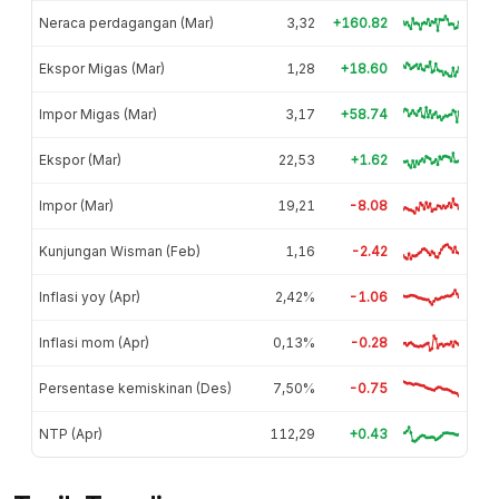
Neraca perdagangan (Mar)
3,32
+160.82
Ekspor Migas (Mar)
1,28
+18.60
Impor Migas (Mar)
3,17
+58.74
Ekspor (Mar)
22,53
+1.62
Impor (Mar)
19,21
-8.08
Kunjungan Wisman (Feb)
1,16
-2.42
Inflasi yoy (Apr)
2,42%
-1.06
Inflasi mom (Apr)
0,13%
-0.28
Persentase kemiskinan (Des)
7,50%
-0.75
NTP (Apr)
112,29
+0.43